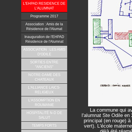
L'EHPAD RESIDENCE DE
L'ALUMNAT
Programme 2017
Association : Amis de la
Résidence de l'Alumat
Inauguration de l'EHPAD
Résidence de l'Alumnat
ASSOCIATION : LES AMIS
D'ODILE
SORTIES ENTRE
"ANCIENS"
NOTRE-DAME DES
CHATEAUX
L'ALLIANCE LAICS-
RELIGIEUX
L'ASSOMPTION EN
ROUMANIE
La commune qui ava
HOSPITALITÉ N-D DE
l'alumnat Ste Odile en 
SALUT
principal (en rouge) à
vert). L'école materne
TEMPS FORTS
déjà été réamé