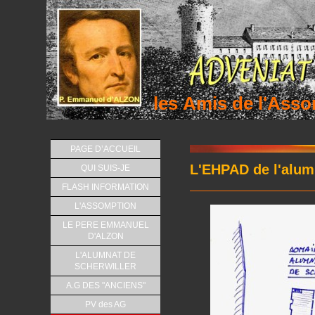
les Amis de l'As
PAGE D’ACCUEIL
L'EHPAD de l'alum
QUI SUIS-JE
FLASH INFORMATION
L'ASSOMPTION
LE PERE EMMANUEL
D'ALZON
L'ALUMNAT DE
SCHERWILLER
A.G DES "ANCIENS"
PV des AG