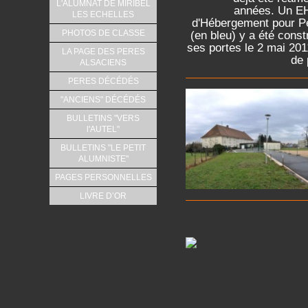
L'ALUMNAT DE MIRIBEL
années. Un E
LES ECHELLES
d'Hébergement pour 
PHOTOS DE CLASSE
(en bleu) y a été const
ses portes le 2 mai 201
LA PAGE DES PERES
de
ALSACIENS
PERES DÉCÉDÉS
"ANCIENS" DÉCÉDÉS
BULLETINS "VERS
l'AUTEL"
BULLETINS "LE PETIT
ALUMNISTE"
PAGES PERSONNELLES
LIVRE D’OR