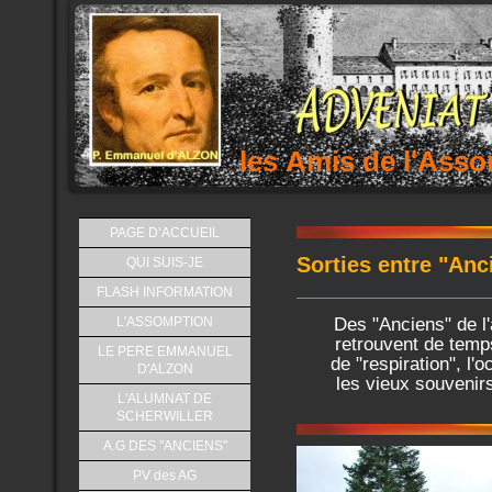
les Amis de l'As
PAGE D’ACCUEIL
Sorties entre "Anc
QUI SUIS-JE
FLASH INFORMATION
Des "Anciens" de l'
L'ASSOMPTION
retrouvent de tem
LE PERE EMMANUEL
de "respiration", l'
D'ALZON
les vieux souvenir
L'ALUMNAT DE
SCHERWILLER
A.G DES "ANCIENS"
PV des AG