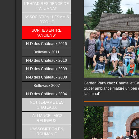
L'EHPAD RESIDENCE DE
L'ALUMNAT
ASSOCIATION : LES AMIS
D'ODILE
SORTIES ENTRE
"ANCIENS"
N-D des Châteaux 2015
Bellevaux 2011
N-D des Châteaux 2010
N-D des Châteaux 2009
N-D des Châteaux 2008
Garden Party chez Chantal et Gab
Bellevaux 2007
Super ambiance malgré un peu de 
l'alumnat"
N-D des Châteaux 2004
NOTRE-DAME DES
CHATEAUX
L'ALLIANCE LAICS-
RELIGIEUX
L'ASSOMPTION EN
ROUMANIE