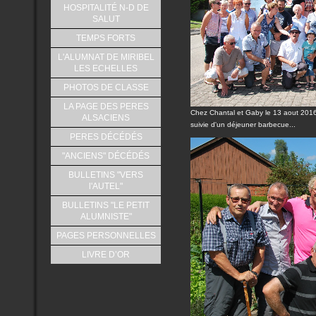
HOSPITALITÉ N-D DE
SALUT
TEMPS FORTS
L'ALUMNAT DE MIRIBEL
LES ECHELLES
PHOTOS DE CLASSE
LA PAGE DES PERES
Chez Chantal et Gaby le 13 aout 2016.
ALSACIENS
suivie d'un déjeuner barbecue...
PERES DÉCÉDÉS
"ANCIENS" DÉCÉDÉS
BULLETINS "VERS
l'AUTEL"
BULLETINS "LE PETIT
ALUMNISTE"
PAGES PERSONNELLES
LIVRE D’OR