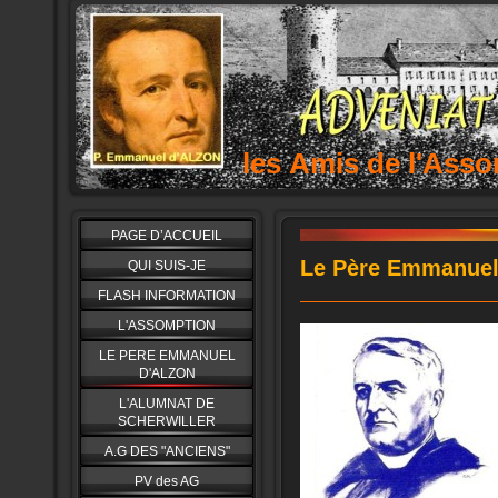
les Amis de l'As
PAGE D’ACCUEIL
Le Père Emmanuel
QUI SUIS-JE
FLASH INFORMATION
L'ASSOMPTION
LE PERE EMMANUEL
D'ALZON
L'ALUMNAT DE
SCHERWILLER
A.G DES "ANCIENS"
PV des AG