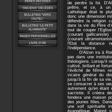
PERES DÉCÉDÉS
de perdre la foi. D’A
prêtre, et ce, à u
"ANCIENS" DÉCÉDÉS
catholique était le pl
BULLETINS "VERS
donc une dimension mili
l'AUTEL"
défendre la religion 
dans la vie du Père d’A
BULLETINS "LE PETIT
tout de couper l’Eglise
ALUMNISTE"
(courant gallicanist
PAGES PERSONNELLES
(courant ultramontanist
l'Etat la distance n
LIVRE D’OR
l'indépendance.
D'Alzon ira à Ro
pas dans une institut
théologiens. Lorsqu’il
cultivé, brillant et fort
l’évêché de Nîmes re
vicaire général du dio
jusqu’à la fin de sa vie
se consacrer à ses oeu
autrement qu'en étant 
sacristie. Il créera d
fondera une maison pou
des jeunes filles. Dan
une soif spirituelle 
évangélique. Malgré s