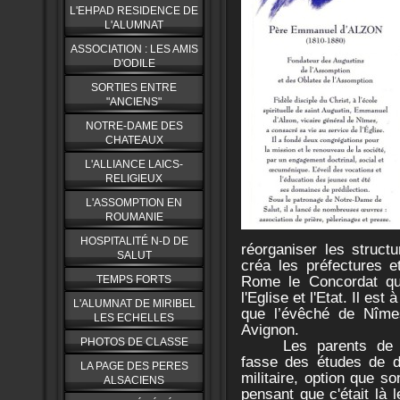
L'EHPAD RESIDENCE DE
L'ALUMNAT
ASSOCIATION : LES AMIS
D'ODILE
SORTIES ENTRE
"ANCIENS"
NOTRE-DAME DES
CHATEAUX
L'ALLIANCE LAICS-
RELIGIEUX
L'ASSOMPTION EN
ROUMANIE
HOSPITALITÉ N-D DE
réorganiser les structu
SALUT
créa les préfectures e
Rome le Concordat qui
TEMPS FORTS
l'Eglise et l'Etat. Il es
L'ALUMNAT DE MIRIBEL
que l’évêché de Nîme
LES ECHELLES
Avignon.
PHOTOS DE CLASSE
Les parents de 
fasse des études de dr
LA PAGE DES PERES
militaire, option que s
ALSACIENS
pensant que c'était là 