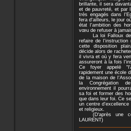
brillante, il sera davan
et de pauvreté, et par 
très engagés dans l’Eg
fera d’ailleurs, le jour
état l’ambition des ho
vœu de refuser à jamais
La loi Falloux d
refaire de l’instruction
cette disposition pla
décide alors de rachete
il vivra et où y fera ve
assureront à la fois l’in
Ce foyer appelé "l'
rapidement une école d’é
de la maison de l’Asso
la Congrégation d
environnement il pourra
sa foi et former des h
que dans leur foi. Ce s
un centre d’excellence 
et religieux.
(D'après une c
LAURENT)