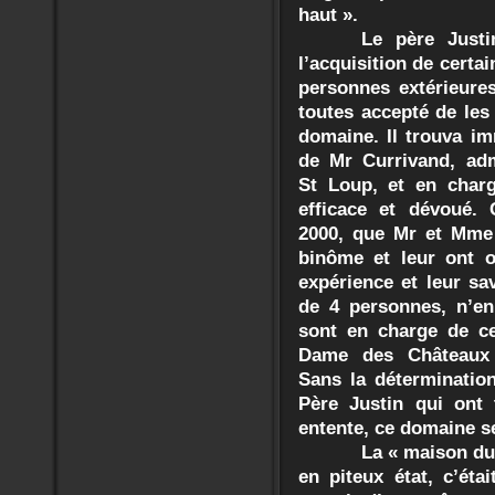
haut ».
Le père Justi
l’acquisition de certa
personnes extérieure
toutes accepté de les
domaine. Il trouva i
de Mr Currivand, adm
St Loup, et en charg
efficace et dévoué.
2000, que Mr et Mme 
binôme et leur ont of
expérience et leur sav
de 4 personnes, n’en
sont en charge de ce
Dame des Châteaux e
Sans la déterminatio
Père Justin qui ont 
entente, ce domaine ser
La « maison du 
en piteux état, c’éta