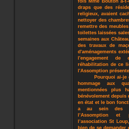
fois Mme Bouton a-t-e
draps que des réside
religieux, avaient ca
nettoyer des chambres
remettre des meubles 
toilettes laissées sale
semaines aux Château
des travaux de maço
d'aménagements extér
l'engagement de 
réhabilitation de ce 
l'Assomption présente
Pourquoi ai-je 
hommage aux quat
mentionnées plus h
bénévolement depuis 
en état et le bon fonc
a au sein des in
l’Assomption et 
l’association St Loup
bien de se demander c