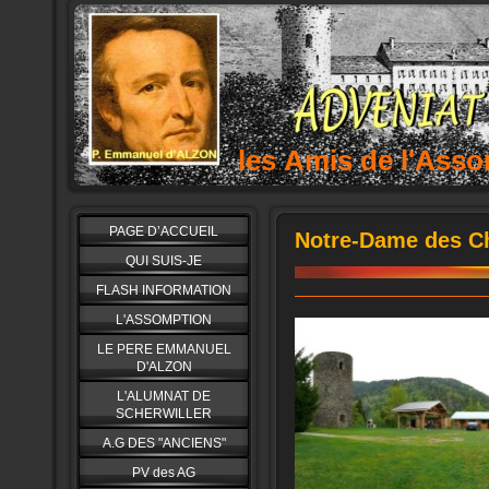
les Amis de l'As
PAGE D’ACCUEIL
Notre-Dame des C
QUI SUIS-JE
FLASH INFORMATION
L'ASSOMPTION
LE PERE EMMANUEL
D'ALZON
L'ALUMNAT DE
SCHERWILLER
A.G DES "ANCIENS"
PV des AG