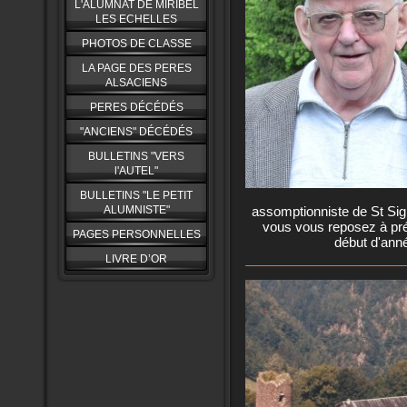
L'ALUMNAT DE MIRIBEL
LES ECHELLES
PHOTOS DE CLASSE
LA PAGE DES PERES
ALSACIENS
PERES DÉCÉDÉS
"ANCIENS" DÉCÉDÉS
BULLETINS "VERS
l'AUTEL"
BULLETINS "LE PETIT
ALUMNISTE"
assomptionniste de St Sigi
vous vous reposez à prés
PAGES PERSONNELLES
début d'ann
LIVRE D’OR