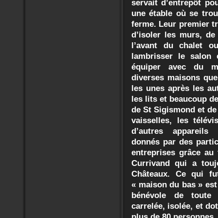
servait d’entrepôt po
une étable où se tro
ferme. Leur premier tra
d’isoler les murs, de
l’avant du chalet o
lambrisser le salon 
équiper avec du m
diverses maisons que
les unes après les aut
les lits et beaucoup de
de St Sigismond et de 
vaisselles, les télé
d’autres appareils
donnés par des partic
entreprises grâce au
Currivand qui a touj
Châteaux. Ce qui fu
« maison du bas » est 
bénévole de toute l
carrelée, isolée, et d
plus de 80 personnes.