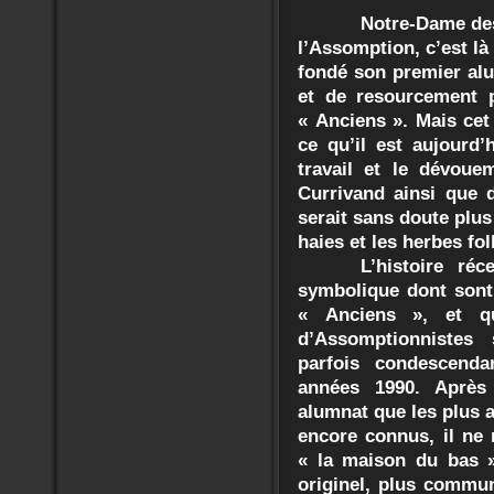
Notre-Dame des
l’Assomption, c’est là
fondé son premier alu
et de resourcement 
« Anciens ». Mais cet
ce qu’il est aujourd’h
travail et le dévoue
Currivand ainsi que 
serait sans doute plus
haies et les herbes fol
L’histoire ré
symbolique dont sont
« Anciens », et qu
d’Assomptionnistes
parfois condescend
années 1990. Après 
alumnat que les plus a
encore connus, il ne 
« la maison du bas »
originel, plus comm