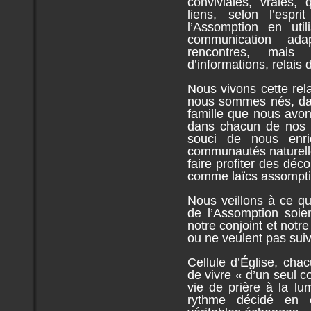
conviviales, vraies,
liens, selon l’espri
l’Assomption en uti
communication ad
rencontres, mais a
d’informations, relais d
Nous vivons cette rela
nous sommes nés, dan
famille que nous avon
dans chacun de nos l
souci de nous enr
communautés naturell
faire profiter des déc
comme laïcs assompti
Nous veillons à ce q
de l’Assomption soie
notre conjoint et notre
ou ne veulent pas sui
Cellule d’Église, cha
de vivre « d’un seul c
vie de prière à la lu
rythme décidé en 