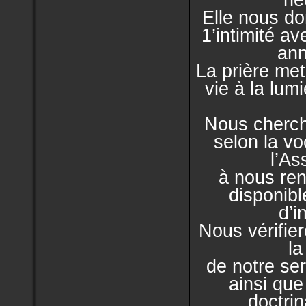
Elle nous do
1’intimité a
an
La prière met
vie à la lum
Nous cherc
selon la v
l’As
à nous re
disponibl
d’i
Nous vérifie
la
de notre ser
ainsi que
doctrin