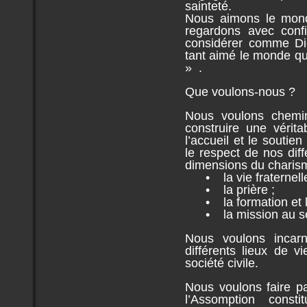
sainteté.
Nous aimons le mond
regardons avec confi
considérer comme Die
tant aimé le monde qu’
» .
Que voulons-nous ?
Nous voulons chemin
construire une vérit
l’accueil et le soutie
le respect de nos dif
dimensions du charism
• la vie fraternelle
• la prière ;
• la formation et l
• la mission au se
Nous voulons incar
différents lieux de vie
société civile.
Nous voulons faire pa
l’Assomption const