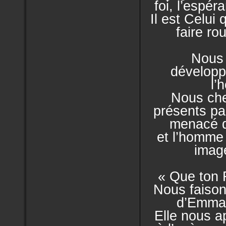
foi,
l’espéra
Il est Celui 
faire ro
Nous 
développ
l’
Nous che
présents pa
menacé 
et l’homm
imag
« Que ton 
Nous faison
d’Emman
Elle nous ap