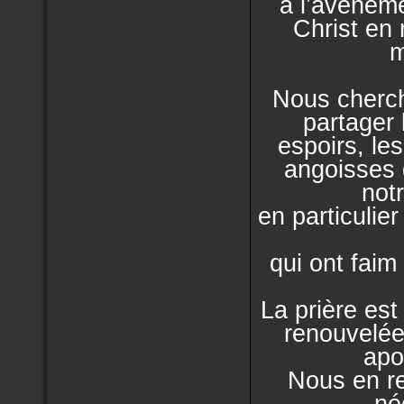
à l’avènem
Christ en 
m
Nous cherch
partager 
espoirs,
les
angoisses
not
en particulie
qui ont faim 
La prière est
renouvelé
apo
Nous en r
né