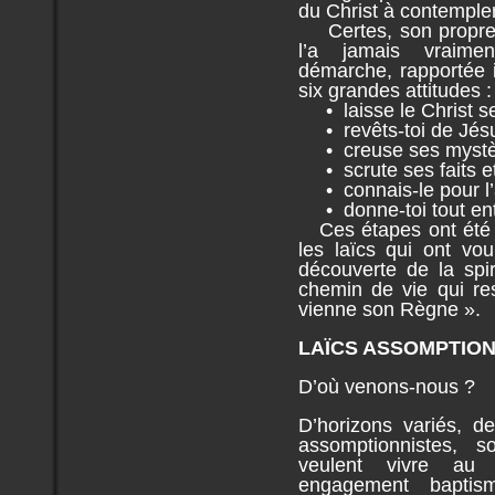
du Christ à contempler
Certes, son propre 
l’a jamais vraime
démarche, rapportée 
six grandes attitudes :
• laisse le Christ se
• revêts-toi de Jésu
• creuse ses mystè
• scrute ses faits et
• connais-le pour l’
• donne-toi tout ent
Ces étapes ont été 
les laïcs qui ont vo
découverte de la spir
chemin de vie qui re
vienne son Règne ».
LAÏCS ASSOMPTION
D’où venons-nous ?
D’horizons variés, de
assomptionnistes, 
veulent vivre au 
engagement baptis