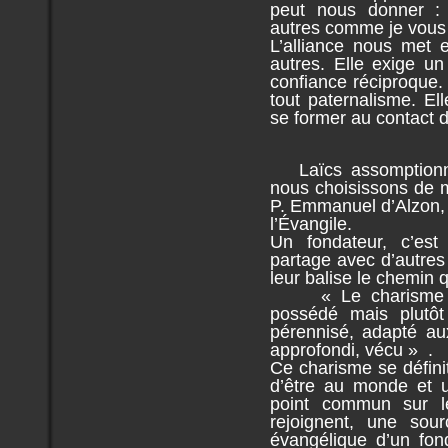
peut nous donner :
autres comme je vous 
L’alliance nous met 
autres. Elle exige un
confiance réciproque. 
tout paternalisme. El
se former au contact d
Laïcs assomptionnis
nous choisissons de 
P. Emmanuel d’Alzon, 
l’Évangile.
Un fondateur, c’est
partage avec d’autres 
leur balise le chemin q
« Le charisme du 
possédé mais plutôt 
pérennisé, adapté au
approfondi, vécu » .
Ce charisme se défini
d’être au monde et u
point commun sur le
rejoignent, une sou
évangélique d’un fond