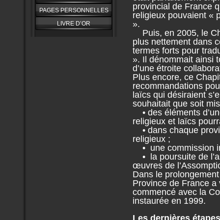
provincial de France qu
PAGES PERSONNELLES
religieux pouvaient « p
».
LIVRE D’OR
Puis, en 2005, le Cha
plus nettement dans ce
termes forts pour tradui
». Il dénommait ainsi 
d’une étroite collaborat
Plus encore, ce Chapi
recommandations pour
laïcs qui désiraient s
souhaitait que soit mis
• des éléments d’une 
religieux et laïcs pou
• dans chaque provin
religieux ;
• une commission inte
• la poursuite de l’a
œuvres de l’Assompti
Dans le prolongement d
Province de France a v
commencé avec la Com
instaurée en 1999.
Les dernières étape