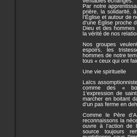
véritables échanges.
Par notre apprentissa
prière, la solidarité,
l’Église et autour de
d’une Église proche 
Dieu et des hommes s
la vérité de nos relatio
Nos groupes veulent
espoirs, les triste
hommes de notre temp
tous « ceux qui ont fai
Une vie spirituelle
Laïcs assomptionnist
comme des « boit
1’expression de sain
marcher en boitant d
d’un pas ferme en deh
Comme le Père d’A
reconnaissons la néce
ouvre à l’action de 
source toujours re
quotidienne sous l'im