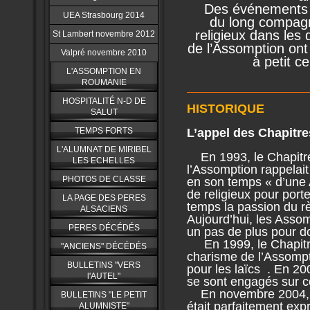
Des événements m
UEA Strasbourg 2014
du
long compagn
religieux
dans les 
St Lambert novembre 2012
de l’Assomption ont 
Valpré novembre 2010
à petit c
L'ASSOMPTION EN
ROUMANIE
HOSPITALITÉ N-D DE
HISTORIQUE
SALUT
L’appel des Chapitre
TEMPS FORTS
L'ALUMNAT DE MIRIBEL
En 1993, le Chapitre
LES ECHELLES
l’Assomption rappelait
PHOTOS DE CLASSE
en son temps « d’une A
de religieux pour por
LA PAGE DES PERES
temps la passion du r
ALSACIENS
Aujourd’hui, les Assom
PERES DÉCÉDÉS
un pas de plus pour do
En 1999, le Chapitre
"ANCIENS" DÉCÉDÉS
charisme de l’Assompt
BULLETINS "VERS
pour les laïcs . En 20
l'AUTEL"
se sont engagés sur ce
En novembre 2004, c
BULLETINS "LE PETIT
était parfaitement exp
ALUMNISTE"