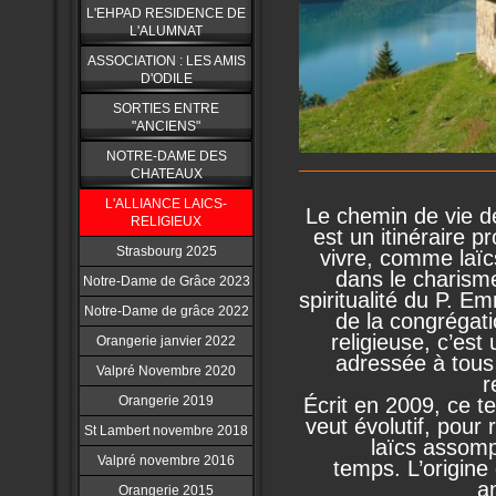
L'EHPAD RESIDENCE DE
L'ALUMNAT
ASSOCIATION : LES AMIS
D'ODILE
SORTIES ENTRE
"ANCIENS"
NOTRE-DAME DES
CHATEAUX
L'ALLIANCE LAICS-
Le chemin de vie d
RELIGIEUX
est un itinéraire p
Strasbourg 2025
vivre, comme laïc
dans le charisme
Notre-Dame de Grâce 2023
spiritualité
du P. Em
Notre-Dame de grâce 2022
de la congrégati
religieuse,
c’est 
Orangerie janvier 2022
adressée à tous 
Valpré Novembre 2020
r
Écrit en 2009, ce te
Orangerie 2019
veut évolutif, pour
St Lambert novembre 2018
laïcs assompt
Valpré novembre 2016
temps.
L’origin
a
Orangerie 2015