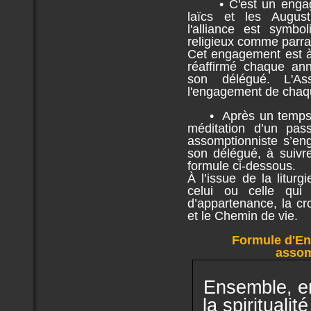
• C'est un engagem
laïcs et les August
l'alliance est symbo
religieux comme parra
Cet engagement est à
réaffirmé chaque ann
son délégué. L'Ass
l'engagement de chaqu
• Après un temps d
méditation d’un pas
assomptionniste s’en
son délégué, à suivr
formule ci-dessous.
À l’issue de la litur
celui ou celle qu
d’appartenance, la cr
et le Chemin de vie.
Formule d'En
assom
Ensemble,
e
la spirituali