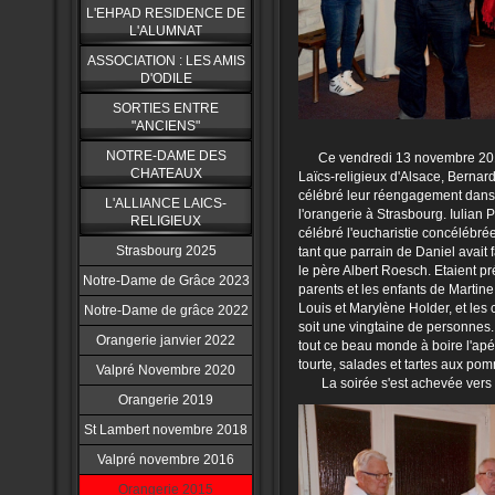
L'EHPAD RESIDENCE DE
L'ALUMNAT
ASSOCIATION : LES AMIS
D'ODILE
SORTIES ENTRE
"ANCIENS"
NOTRE-DAME DES
Ce vendredi 13 novembre 2015, 
CHATEAUX
Laïcs-religieux d'Alsace, Bernard
célébré leur réengagement dans
L'ALLIANCE LAICS-
l'orangerie à Strasbourg. Iulian
RELIGIEUX
célébré l'eucharistie concélébré
Strasbourg 2025
tant que parrain de Daniel avait 
le père Albert Roesch. Etaient p
Notre-Dame de Grâce 2023
parents et les enfants de Martin
Louis et Marylène Holder, et le
Notre-Dame de grâce 2022
soit une vingtaine de personnes
Orangerie janvier 2022
tout ce beau monde à boire l'apéri
tourte, salades et tartes aux pom
Valpré Novembre 2020
La soirée s'est achevée vers
Orangerie 2019
St Lambert novembre 2018
Valpré novembre 2016
Orangerie 2015