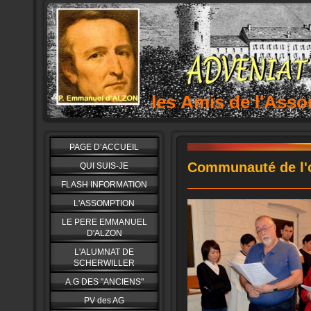
les Amis de l'As
PAGE D’ACCUEIL
Communauté de l'o
QUI SUIS-JE
FLASH INFORMATION
L'ASSOMPTION
LE PERE EMMANUEL
D'ALZON
L'ALUMNAT DE
SCHERWILLER
A.G DES "ANCIENS"
PV des AG