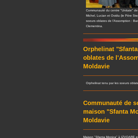
Communauté du centre "Unitate" de 
Michel, Lucian et Ovidiu (le Père Ste
soeurs oblates de l'Assomption : Ba
Clementina.
Orphelinat "Sfanta
oblates de l'Asso
Moldavie
Orphelinat tenu par les soeurs obla
Communauté de soe
maison "Sfanta M
Moldavie
Maison "Sfanta Monica" à IZVOARE e