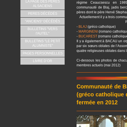
LA PAGE DES PERES
régime Ceaucsescu en 1989,
ALSACIENS
communauté de Blaj, jadis berc
pères dont le père Hervé Step
PERES DÉCÉDÉS
Actuellement il y a trois comm
"ANCIENS" DÉCÉDÉS
-
BLAJ
(gréco catholique)
BULLETINS "VERS
-
MARGINENI
(romano catholiqu
l'AUTEL"
-
BUCAREST
(romano catholiqu
Il y a également à BACAU un orp
BULLETINS "LE PETIT
ALUMNISTE"
par six sœurs oblates de l’Ass
quatre religieuses oblates dans 
PAGES PERSONNELLES
Ci-dessous les photos de chac
LIVRE D’OR
membres actuels (mai 2012)
Communauté de BL
(gréco catholique d
fermée en 2012