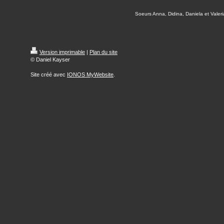
Soeurs Anna, Didina, Daniela et Valeri
Version imprimable
|
Plan du site
© Daniel Kayser
Site créé avec
IONOS MyWebsite
.