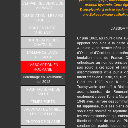
L'EHPAD RESIDENCE DE
oriental byzantin. Cette é
L'ALUMNAT
Transylvanie. Il existe égale
une Eglise romano catholique 
ASSOCIATION : LES AMIS
D'ODILE
SORTIES ENTRE
L’ASSOMP
"ANCIENS"
En juin 1862, au cours d’une au
NOTRE-DAME DES
apporter son aide à la petite 
CHATEAUX
« uniate », ce dernier bénit l
L'ALLIANCE LAICS-
d’Orient et d’Occident alors mê
RELIGIEUX
fondation hors de France. D’
orthodoxes au nom du principe d
L'ASSOMPTION EN
pas sourd à cet appel et l'a
ROUMANIE
assomptionniste vit le jour à P
furent crées en Russie, en, Turqu
Pelerinage en Roumanie,
mai 2012
C’est en 1923, suite à un a
Transylvanie que naît à Blaj 
HOSPITALITÉ N-D DE
assomptionniste de Rouman
SALUT
également créées, l'une à Margi
1948 avec l’arrivée des communi
TEMPS FORTS
fut supprimée, tous ses biens c
L'ALUMNAT DE MIRIBEL
son clergé sommé de rejoindre 
LES ECHELLES
les Assomptionnistes qui entrèr
liberté et même de leur vie. Plu
PHOTOS DE CLASSE
condamnés, parfois lourdement