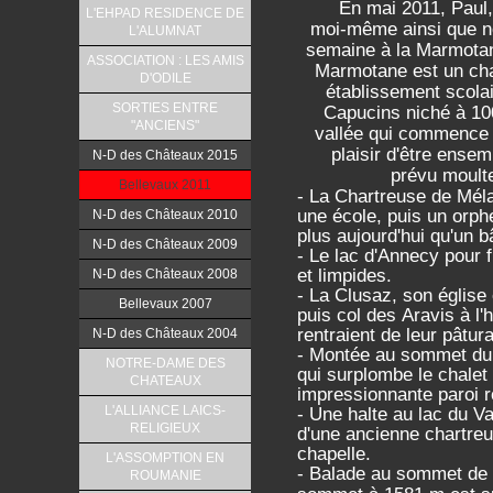
En mai 2011, Paul,
L'EHPAD RESIDENCE DE
moi-même ainsi que 
L'ALUMNAT
semaine à la Marmotan
ASSOCIATION : LES AMIS
Marmotane est un chale
D'ODILE
établissement scolai
SORTIES ENTRE
Capucins niché à 100
"ANCIENS"
vallée qui commence 
plaisir d'être ense
N-D des Châteaux 2015
prévu moulte
Bellevaux 2011
- La Chartreuse de Mél
une école, puis un orphe
N-D des Châteaux 2010
plus aujourd'hui qu'un 
N-D des Châteaux 2009
- Le lac d'Annecy pour 
et limpides.
N-D des Châteaux 2008
- La Clusaz, son église 
Bellevaux 2007
puis col des Aravis à l'
rentraient de leur pâtur
N-D des Châteaux 2004
- Montée au sommet du 
NOTRE-DAME DES
qui surplombe le chale
CHATEAUX
impressionnante paroi 
L'ALLIANCE LAICS-
- Une halte au lac du Va
RELIGIEUX
d'une ancienne chartreus
chapelle.
L'ASSOMPTION EN
- Balade au sommet de l
ROUMANIE