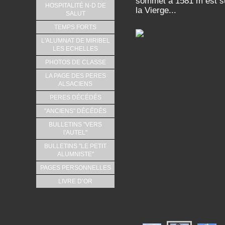
sommet à 1581 m est su
HOSPITALITÉ N-D DE
la Vierge...
SALUT
TEMPS FORTS
L'ALUMNAT DE MIRIBEL
LES ECHELLES
PHOTOS DE CLASSE
LA PAGE DES PERES
ALSACIENS
PERES DÉCÉDÉS
"ANCIENS" DÉCÉDÉS
BULLETINS "VERS
l'AUTEL"
BULLETINS "LE PETIT
ALUMNISTE"
PAGES PERSONNELLES
LIVRE D’OR