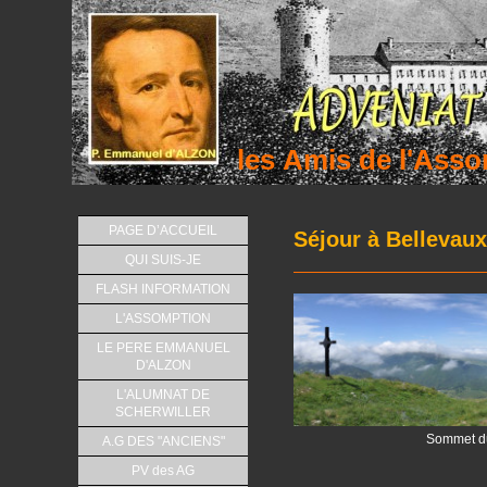
les Amis de l'As
PAGE D’ACCUEIL
Séjour à Bellevau
QUI SUIS-JE
FLASH INFORMATION
L'ASSOMPTION
LE PERE EMMANUEL
D'ALZON
L'ALUMNAT DE
SCHERWILLER
Sommet du
A.G DES "ANCIENS"
PV des AG