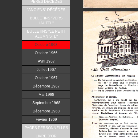
PERES DÉCÉDÉS
"ANCIENS" DÉCÉDÉS
BULLETINS "VERS
l'AUTEL"
BULLETINS "LE PETIT
ALUMNISTE"
Octobre 1963
Octobre 1966
Avril 1967
Juillet 1967
Octobre 1967
Décembre 1967
Mai 1968
Septembre 1968
Décembre 1968
Février 1969
PAGES PERSONNELLES
LIVRE D’OR