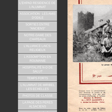
L'EHPAD RESIDENCE DE
L'ALUMNAT
ASSOCIATION : LES AMIS
D'ODILE
SORTIES ENTRE
"ANCIENS"
NOTRE-DAME DES
CHATEAUX
L'ALLIANCE LAICS-
RELIGIEUX
L'ASSOMPTION EN
ROUMANIE
HOSPITALITÉ N-D DE
SALUT
TEMPS FORTS
L'ALUMNAT DE MIRIBEL
LES ECHELLES
PHOTOS DE CLASSE
LA PAGE DES PERES
ALSACIENS