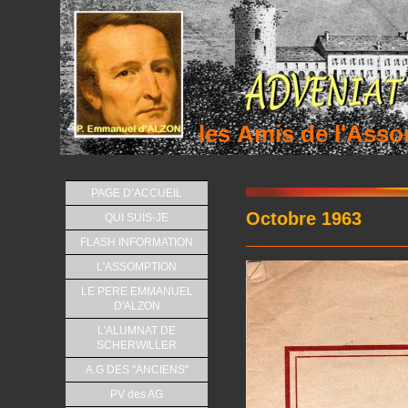
les Amis de l'As
PAGE D’ACCUEIL
Octobre 1963
QUI SUIS-JE
FLASH INFORMATION
L'ASSOMPTION
LE PERE EMMANUEL
D'ALZON
L'ALUMNAT DE
SCHERWILLER
A.G DES "ANCIENS"
PV des AG