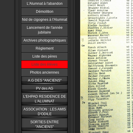
L'Alumnat à l'abandon
Démolition
Nid de cigognes à l'Alumnat
Lancement de l'année
jubilaire
Archives photographiques
Règlement
Liste des pères
Liste des élèves
Photos anciennes
A.G DES "ANCIENS"
PV des AG
L'EHPAD RESIDENCE DE
L'ALUMNAT
ASSOCIATION : LES AMIS
D'ODILE
SORTIES ENTRE
"ANCIENS"