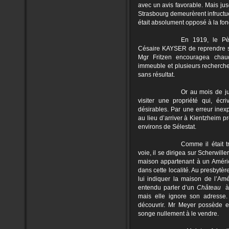
avec un avis favorable. Mais ju
Strasbourg demeurèrent infructue
était absolument opposé à la fon
En 1919, le P
Césaire KAYSER de reprendre 
Mgr Fritzen encouragea chaud
immeuble et plusieurs recherche
sans résultat.
Or au mois de ju
visiter une propriété qui, écri
désirables. Par une erreur inexp
au lieu d’arriver à Kientzheim p
environs de Sélestat.
Comme il était t
voie, il se dirigea sur Scherwille
maison appartenant à un América
dans cette localité. Au presbytèr
lui indiquer la maison de l’Am
entendu parler d’un
Château
à 
mais elle ignore son adresse
découvrir. Mr Meyer possède e
songe nullement à le vendre.