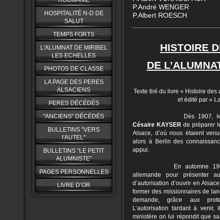
ROUMANIE
P.André WENGER 1
HOSPITALITÉ N-D DE
P.Albert ROESCH 
SALUT
TEMPS FORTS
HISTOIRE 
L'ALUMNAT DE MIRIBEL
LES ECHELLES
DE L’ALUMNA
PHOTOS DE CLASSE
LA PAGE DES PERES
ALSACIENS
Texte tiré du livre « Histoire d
et édité par « 
PERES DÉCÉDÉS
"ANCIENS" DÉCÉDÉS
Dès 1907, le
Césaire KAYSER
de préparer l
BULLETINS "VERS
Alsace, d’où nous étaient venue
l'AUTEL"
alors à Berlin des connaissance
appui.
BULLETINS "LE PETIT
ALUMNISTE"
En automne 190
PAGES PERSONNELLES
allemande pour présenter a
d’autorisation d’ouvrir en Alsa
LIVRE D’OR
former des missionnaires de lan
demande, grâce aux protect
L’autorisation tardant à venir,
ministère on lui répondit que s