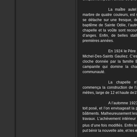
La maître autel
marbre de quatre couleurs, est 
se détache sur une fresque, de
baptême de Sainte Odile, l’autr
chapelle et la voûte sont recou
d’anges. Enfin, de belles st
premières années.
En 1924 le Père
Michel-Des-Saints Gauliez. C’es
cloche donnée par la famille B
campanile qui domine la cha
communauté.
La chapelle n
commença la construction de l’
mètres, large de 12 et haute de1
A l’automne 1923,
toit posé, et l’on envisageait 
bâtiments. Malheureusement les 
travaux. L’achèvement intérieur
plus d’une fois modifiés. Enfin l
put bénir la nouvelle aile, et les