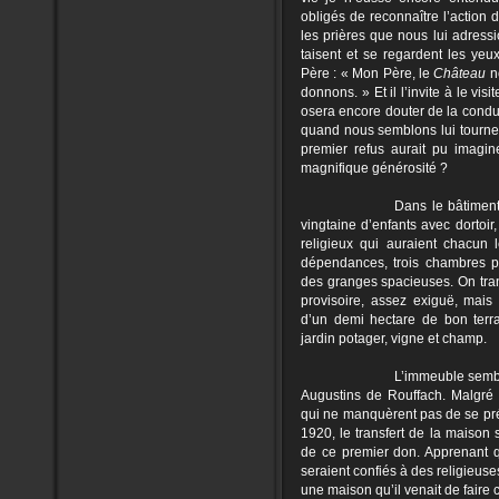
obligés de reconnaître l’action
les prières que nous lui adress
taisent et se regardent les yeu
Père :
« Mon Père, le
Château
n
donnons. » Et
il l’invite à le v
osera encore douter de la condu
quand nous semblons lui tourne
premier refus aurait pu imagin
magnifique générosité ?
Dans le bâtiment
vingtaine d’enfants avec dortoir,
religieux qui auraient chacun l
dépendances, trois chambres p
des granges spacieuses. On tra
provisoire, assez exiguë, mais
d’un demi hectare de bon terra
jardin potager, vigne et champ.
L’immeuble sembl
Augustins de Rouffach. Malgré
qui ne manquèrent pas de se prés
1920, le transfert de la maison s
de ce premier don. Apprenant qu
seraient confiés à des religieuse
une maison qu’il venait de faire 