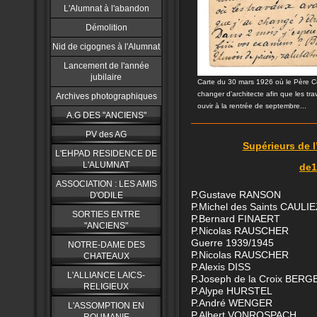
L'Alumnat à l'abandon
Démolition
Nid de cigognes à l'Alumnat
Lancement de l'année
jubilaire
Carte du 30 mars 1926 où le Père Cé
changer d'architecte afin que les tr
Archives photographiques
ouvir à la rentrée de septembre...
A.G DES "ANCIENS"
PV des AG
Supérieurs de l
L'EHPAD RESIDENCE DE
L'ALUMNAT
de1
ASSOCIATION : LES AMIS
P.Gustave RANSON
D'ODILE
P.Michel des Saints CAU
SORTIES ENTRE
P.Bernard FINAERT
"ANCIENS"
P.Nicolas RAUSCHE
Guerre 1939/1945 
NOTRE-DAME DES
P.Nicolas RAUSCHER
CHATEAUX
P.Alexis DISS 19
L'ALLIANCE LAICS-
P.Joseph de la Croix B
RELIGIEUX
P.Alype HURSTEL 
P.André WENGER 
L'ASSOMPTION EN
P.Albert VONROSPAC