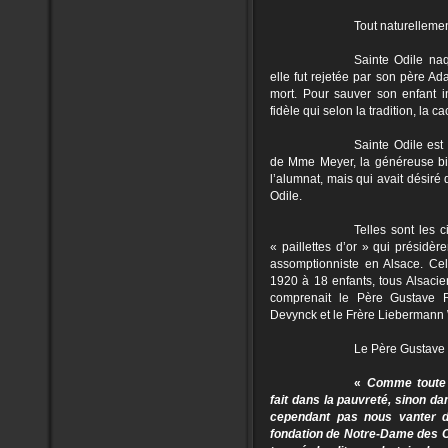
Tout naturellemen
Sainte Odile naq
elle fut rejetée par son père Ada
mort. Pour sauver son enfant i
fidèle qui selon la tradition, la 
Sainte Odile est 
de Mme Meyer, la généreuse bien
l’alumnat, mais qui avait désiré 
Odile.
Telles sont les 
« paillettes d’or » qui présidè
assomptionniste en Alsace. Cel
1920 à 18 enfants, tous Alsaci
comprenait le Père Gustave R
Devynck et le Frère Liebermann 
Le Père Gustave é
«
Comme toute 
fait dans la pauvreté, sinon 
cependant pas nous vanter d
fondation de Notre-Dame des Ch