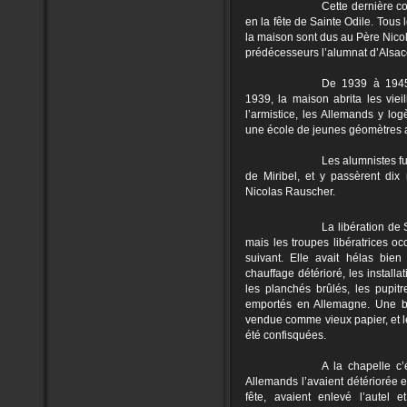
Cette dernière c
en la fête de Sainte Odile. Tous
la maison sont dus au Père Nico
prédécesseurs l’alumnat d’Alsace d
De 1939 à 1945 
1939, la maison abrita les vieil
l’armistice, les Allemands y lo
une école de jeunes géomètres 
Les alumnistes fu
de Miribel, et y passèrent di
Nicolas Rauscher.
La libération de 
mais les troupes libératrices o
suivant. Elle avait hélas bien 
chauffage détérioré, les installa
les planchés brûlés, les pupit
emportés en Allemagne. Une bo
vendue comme vieux papier, et l
été confisquées.
A la chapelle c’
Allemands l’avaient détériorée et
fête, avaient enlevé l’autel 