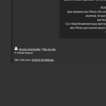
POS
Que diraient ces Pères s'ils v
alumnat, et que
qui leu
Ce n'était finalement pas tant la
des Pères qui eurent raiso
Version imprimable
|
Plan du site
© Daniel Kayser
Site créé avec
IONOS MyWebsite
.