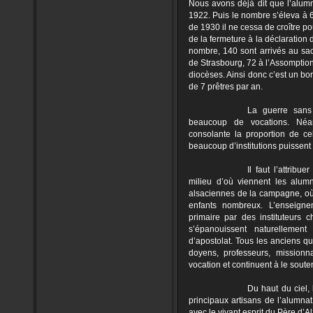
Nous avons déjà dit que l’alumn
1922. Puis le nombre s’éleva à 6
de 1930 il ne cessa de croître 
de la fermeture à la déclaration 
nombre, 140 sont arrivés au sa
de Strasbourg, 72 à l’Assomption
diocèses. Ainsi donc c’est un b
de 7 prêtres par an.
La guerre san
beaucoup de vocations. Néa
consolante la proportion de c
beaucoup d’institutions puissent
Il faut l’attrib
milieu d’où viennent les alumn
alsaciennes de la campagne, où 
enfants nombreux. L’enseign
primaire par des instituteurs 
s’épanouissent naturellement
d’apostolat. Tous les anciens qui
doyens, professeurs, missionn
vocation et continuent à le soute
Du haut du ciel, 
principaux artisans de l’alumnat 
avec le vivant esprit du Père d’A