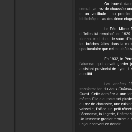
On trouvait dans
central ; au rez-de-chaussée une
et un vestibule ; au premier 
bibliothèque ; au deuxième étage,
Le Père Michel-D
difficiles fut remplacé en 1929
triennat celui-ci eut le souci d’
les brèches faites dans la ca
spectaculaire que celle du bâtiss
En 1932, le Père
l’alumnat qu’il devait garder
assistant provincial de Lyon, il
aussitôt.
Les années 19
transformation du vieux
Châtea
Ouest. Cette dernière a une lo
mètres. Elle a au sous-sol plusi
au rez-de-chaussée, une cuisine 
vaisselle, l’office, un petit réf
l’économat, la lingerie, l’infirme
Un immense grenier termine la ma
un jour converti en dortoir.