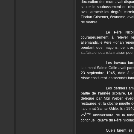
décoration des murs avait dispar
sauter le soubassement en cimen
avait arraché les degrés carre
Florian Grisemer, économe, avait
de marbre.
Le Père Nicol
courageusement à relever le
allemands, le Père Florian repeign
pendant que maçons, peintres, 
s’affairaient dans la maison pour 
Les travaux fur
l’alumnat Sainte Odile avait pan
23 septembre 1945, date à laq
Alsaciens furent les seconds fo
Les derniers am
partie de l’année scolaire. Le
délégué par Mgr Weber, évêqu
restaurée, et la cloche muette d
l’alumnat Sainte Odile. En 1946,
ème
25
anniversaire de la fond
continue l’œuvre du Père Nicola
Quels furent les