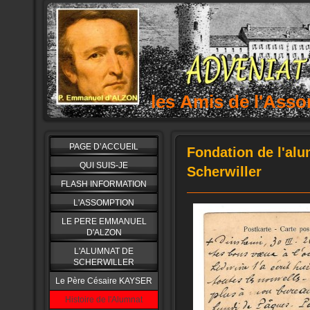
les Amis de l'As
PAGE D’ACCUEIL
Fondation de l'alu
QUI SUIS-JE
Scherwiller
FLASH INFORMATION
L'ASSOMPTION
LE PERE EMMANUEL
D'ALZON
L'ALUMNAT DE
SCHERWILLER
Le Père Césaire KAYSER
Histoire de l'Alumnat