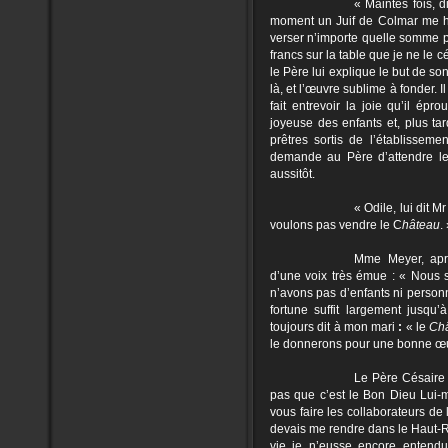
« Maintes fois, d
moment un Juif de Colmar me h
verser n’importe quelle somme p
francs sur la table que je ne le 
le Père lui explique le but de so
là, et l’œuvre sublime à fonder. I
fait entrevoir la joie qu’il épr
joyeuse des enfants et, plus ta
prêtres sortis de l’établissemen
demande au Père d’attendre le
aussitôt.
« Odile, lui dit 
voulons pas vendre le C
hâteau
.
Mme Meyer, après
d’une voix très émue : « Nous 
n’avons pas d’enfants ni person
fortune suffit largement jusqu’
toujours dit à mon mari
:
« le
Ch
le donnerons pour une bonne œu
Le Père Césaire 
pas que c’est le Bon Dieu Lui-m
vous faire les collaborateurs de
devais me rendre dans le Haut-R
vie je n’eusse encore enten