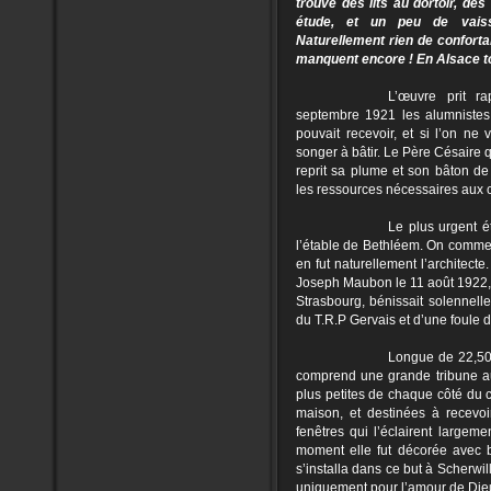
trouvé des lits au dortoir, des
étude, et un peu de vaiss
Naturellement rien de confort
manquent encore ! En Alsace tou
L’œuvre prit r
septembre 1921 les alumnistes 
pouvait recevoir, et si l’on ne vo
songer à bâtir. Le Père Césaire qu
reprit sa plume et son bâton de
les ressources nécessaires aux c
Le plus urgent ét
l’étable de Bethléem. On commen
en fut naturellement l’architecte
Joseph Maubon le 11 août 1922, 
Strasbourg, bénissait solennel
du T.R.P Gervais et d’une foule d’
Longue de 22,50 
comprend une grande tribune au
plus petites de chaque côté du 
maison, et destinées à recevoi
fenêtres qui l’éclairent largem
moment elle fut décorée avec
s’installa dans ce but à Scherwil
uniquement pour l’amour de Die