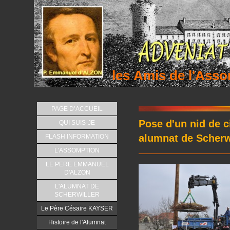
les Amis de l'As
PAGE D’ACCUEIL
Pose d'un nid de c
QUI SUIS-JE
alumnat de Scherw
FLASH INFORMATION
L'ASSOMPTION
LE PERE EMMANUEL
D'ALZON
L'ALUMNAT DE
SCHERWILLER
Le Père Césaire KAYSER
Histoire de l'Alumnat