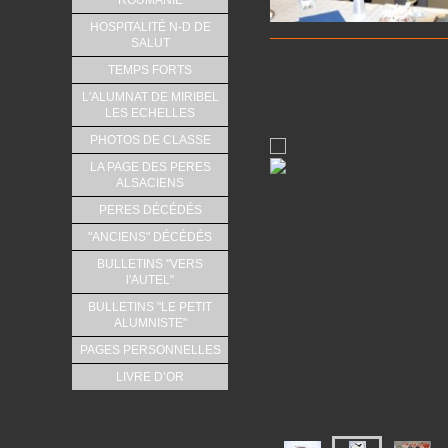
ROUMANIE
HOSPITALITÉ N-D DE
SALUT
TEMPS FORTS
L'ALUMNAT DE MIRIBEL
LES ECHELLES
PHOTOS DE CLASSE
LA PAGE DES PERES
ALSACIENS
PERES DÉCÉDÉS
"ANCIENS" DÉCÉDÉS
BULLETINS "VERS
l'AUTEL"
BULLETINS "LE PETIT
ALUMNISTE"
PAGES PERSONNELLES
LIVRE D’OR