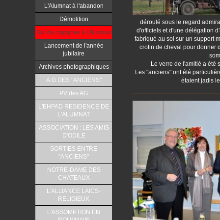
L'Alumnat à l'abandon
Démolition
déroulé sous le regard admirat
d'officiels et d'une délégation 
Nid de cigognes à l'Alumnat
fabriqué au sol sur un support m
Lancement de l'année
crotin de cheval pour donner d
jubilaire
som
Le verre de l'amitié a été 
Archives photographiques
Les "anciens" ont été particuliè
A.G DES "ANCIENS"
étaient jadis l
PV des AG
L'EHPAD RESIDENCE DE
L'ALUMNAT
ASSOCIATION : LES AMIS
D'ODILE
SORTIES ENTRE
"ANCIENS"
NOTRE-DAME DES
CHATEAUX
L'ALLIANCE LAICS-
RELIGIEUX
L'ASSOMPTION EN