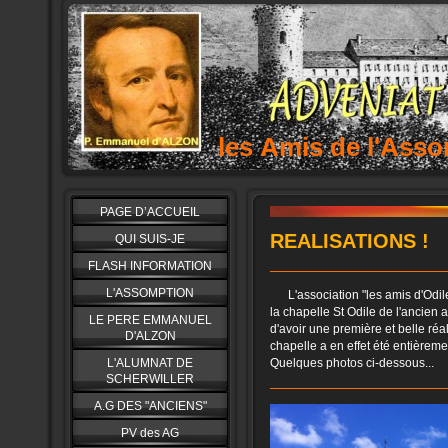
les Amis de l'As
PAGE D’ACCUEIL
REALISATIONS !
QUI SUIS-JE
FLASH INFORMATION
L'ASSOMPTION
L'association "les amis d'Odile
la chapelle St Odile de l'ancien 
LE PERE EMMANUEL
d'avoir une première et belle réal
D'ALZON
chapelle a en effet été entièreme
Quelques photos ci-dessous...
L'ALUMNAT DE
SCHERWILLER
A.G DES "ANCIENS"
PV des AG