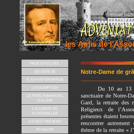
les Amis de l'As
PAGE D’ACCUEIL
Notre-Dame de gr
QUI SUIS-JE
FLASH INFORMATION
L'ASSOMPTION
Du 10 au 13 
sanctuaire de Notre-
LE PERE EMMANUEL
D'ALZON
Gard, la retraite des
Religieux de l’Ass
L'ALUMNAT DE
SCHERWILLER
présentes étaient heur
A.G DES "ANCIENS"
rencontrer autrement
thème de la retraite «
l
PV des AG