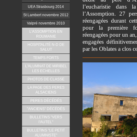
l’eucharistie dans 
UEA Strasbourg 2014
l’Assomption. 27 per
St Lambert novembre 2012
réengagées durant cet
Valpré novembre 2010
pour la première f
L'ASSOMPTION EN
réengagées pour un an, 
ROUMANIE
engagées définitivemen
HOSPITALITÉ N-D DE
par les Oblates a clos ce
SALUT
TEMPS FORTS
L'ALUMNAT DE MIRIBEL
LES ECHELLES
PHOTOS DE CLASSE
LA PAGE DES PERES
ALSACIENS
PERES DÉCÉDÉS
"ANCIENS" DÉCÉDÉS
BULLETINS "VERS
l'AUTEL"
BULLETINS "LE PETIT
ALUMNISTE"