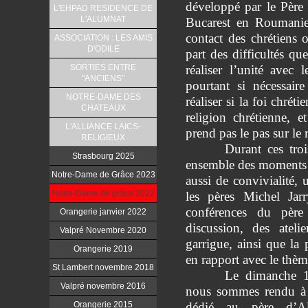
développé par le Père
L'EHPAD RESIDENCE DE
L'ALUMNAT
Bucarest en Roumanie
contact des chrétiens 
ASSOCIATION : LES AMIS
D'ODILE
part des difficultés qu
SORTIES ENTRE
réaliser l’unité avec l
"ANCIENS"
pourtant si nécessair
NOTRE-DAME DES
réaliser si la foi chrét
CHATEAUX
religion chrétienne, e
L'ALLIANCE LAICS-
prend pas le pas sur le r
RELIGIEUX
Durant ces tro
Strasbourg 2025
ensemble des moments d
Notre-Dame de Grâce 2023
aussi de convivialité,
Notre-Dame de grâce 2022
les pères Michel Jarr
conférences du père
Orangerie janvier 2022
discussion, des atel
Valpré Novembre 2020
garrigue, ainsi que la 
Orangerie 2019
en rapport avec le thèm
St Lambert novembre 2018
Le dimanche 
Valpré novembre 2016
nous sommes rendu à 
Orangerie 2015
dédié au père d’Al