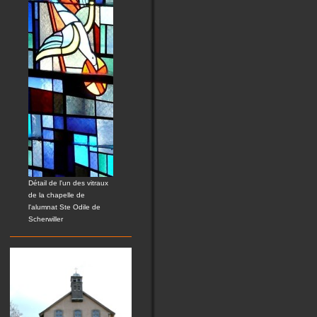
Détail de l'un des vitraux
de la chapelle de
l'alumnat Ste Odile de
Scherwiller