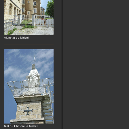
Alumnat de Miribel
N-D du Château à Miribel