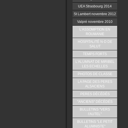
UEA Strasbourg 2014
St Lambert novembre 2012
Valpré novembre 2010
L'ASSOMPTION EN
ROUMANIE
HOSPITALITÉ N-D DE
SALUT
TEMPS FORTS
L'ALUMNAT DE MIRIBEL
LES ECHELLES
PHOTOS DE CLASSE
LA PAGE DES PERES
ALSACIENS
PERES DÉCÉDÉS
"ANCIENS" DÉCÉDÉS
BULLETINS "VERS
l'AUTEL"
BULLETINS "LE PETIT
ALUMNISTE"