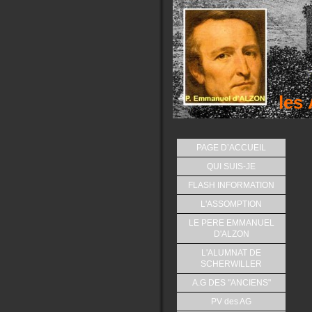
les
PAGE D’ACCUEIL
QUI SUIS-JE
FLASH INFORMATION
L'ASSOMPTION
LE PERE EMMANUEL
D'ALZON
L'ALUMNAT DE
SCHERWILLER
A.G DES "ANCIENS"
PV des AG