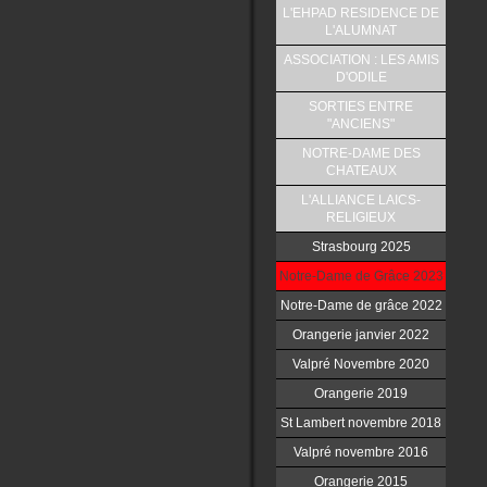
L'EHPAD RESIDENCE DE
L'ALUMNAT
ASSOCIATION : LES AMIS
D'ODILE
SORTIES ENTRE
"ANCIENS"
NOTRE-DAME DES
CHATEAUX
L'ALLIANCE LAICS-
RELIGIEUX
Strasbourg 2025
Notre-Dame de Grâce 2023
Notre-Dame de grâce 2022
Orangerie janvier 2022
Valpré Novembre 2020
Orangerie 2019
St Lambert novembre 2018
Valpré novembre 2016
Orangerie 2015