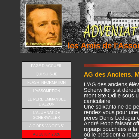
les Amis de l'As
PAGE D’ACCUEIL
AG des Anciens. M
QUI SUIS-JE
FLASH INFORMATION
L'AG des anciens élèv
Scherwiller s'st déroul
L'ASSOMPTION
mont Ste Odile sous 
LE PERE EMMANUEL
caniculaire
D'ALZON
Une soixantaine de pe
rendez-vous pour une
L'ALUMNAT DE
pères Denis Ledogar e
SCHERWILLER
André Ropp faisant off
A.G DES "ANCIENS"
repaqs bouchées à la 
où le président a rela
AG 18 juin 2026