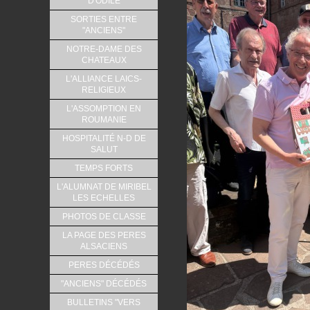
D'ODILE
SORTIES ENTRE
"ANCIENS"
NOTRE-DAME DES
CHATEAUX
L'ALLIANCE LAICS-
RELIGIEUX
L'ASSOMPTION EN
ROUMANIE
HOSPITALITÉ N-D DE
SALUT
TEMPS FORTS
L'ALUMNAT DE MIRIBEL
LES ECHELLES
PHOTOS DE CLASSE
LA PAGE DES PERES
ALSACIENS
PERES DÉCÉDÉS
"ANCIENS" DÉCÉDÉS
BULLETINS "VERS