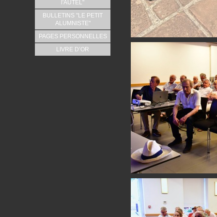
l'AUTEL"
BULLETINS "LE PETIT
ALUMNISTE"
PAGES PERSONNELLES
LIVRE D’OR