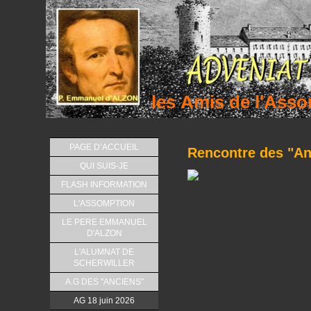
les Amis de l'As
PAGE D’ACCUEIL
Rencontre des "An
QUI SUIS-JE
FLASH INFORMATION
L'ASSOMPTION
LE PERE EMMANUEL
D'ALZON
L'ALUMNAT DE
SCHERWILLER
A.G DES "ANCIENS"
AG 18 juin 2026