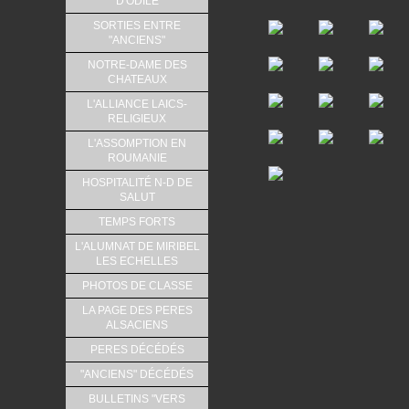
D'ODILE
SORTIES ENTRE
"ANCIENS"
NOTRE-DAME DES
CHATEAUX
L'ALLIANCE LAICS-
RELIGIEUX
L'ASSOMPTION EN
ROUMANIE
HOSPITALITÉ N-D DE
SALUT
TEMPS FORTS
L'ALUMNAT DE MIRIBEL
LES ECHELLES
PHOTOS DE CLASSE
LA PAGE DES PERES
ALSACIENS
PERES DÉCÉDÉS
"ANCIENS" DÉCÉDÉS
BULLETINS "VERS