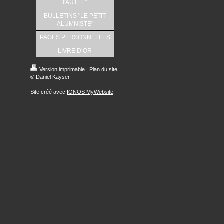
l'AUTEL"
BULLETINS "LE PETIT
ALUMNISTE"
PAGES PERSONNELLES
LIVRE D’OR
Version imprimable
|
Plan du site
© Daniel Kayser
Site créé avec
IONOS MyWebsite
.