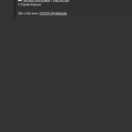
Version imprimable
|
Plan du site
© Daniel Kayser
Site créé avec
IONOS MyWebsite
.