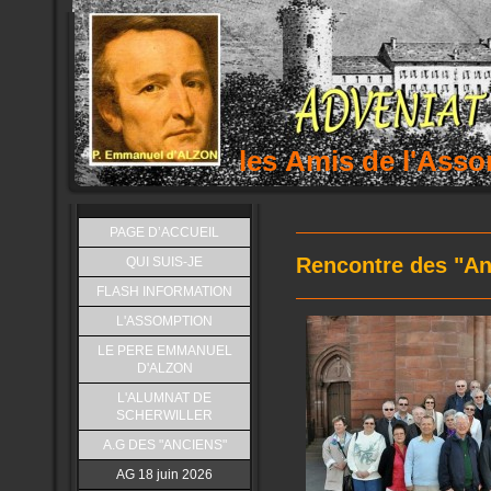
les Amis de l'As
PAGE D’ACCUEIL
Rencontre des "An
QUI SUIS-JE
FLASH INFORMATION
L'ASSOMPTION
LE PERE EMMANUEL
D'ALZON
L'ALUMNAT DE
SCHERWILLER
A.G DES "ANCIENS"
AG 18 juin 2026