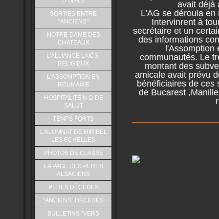
D'ODILE
avait déjà
L'AG se déroula en
SORTIES ENTRE
Intervinrent à tour
"ANCIENS"
secrétaire et un cert
NOTRE-DAME DES
des informations co
CHATEAUX
l'Assomption e
L'ALLIANCE LAICS-
communautés. Le tré
RELIGIEUX
montant des subve
amicale avait prévu d
L'ASSOMPTION EN
bénéficiaires de ce
ROUMANIE
de Bucarest ,Manille
HOSPITALITÉ N-D DE
SALUT
TEMPS FORTS
L'ALUMNAT DE MIRIBEL
LES ECHELLES
PHOTOS DE CLASSE
LA PAGE DES PERES
ALSACIENS
PERES DÉCÉDÉS
"ANCIENS" DÉCÉDÉS
BULLETINS "VERS