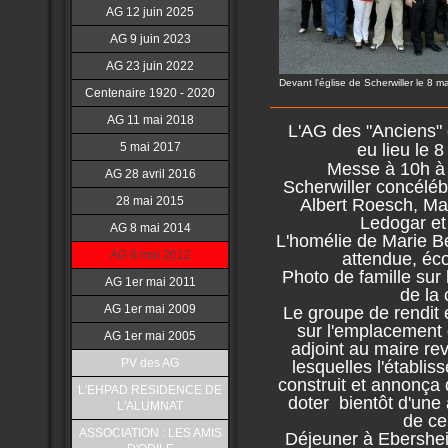
AG 12 juin 2025
AG 9 juin 2023
AG 23 juin 2022
Devant l'église de Scherwiller le 8 m
Centenaire 1920 - 2020
AG 11 mai 2018
L'AG des "Anciens" d
5 mai 2017
eu lieu le 8
Messe à 10h à l
AG 28 avril 2016
Scherwiller concéléb
28 mai 2015
Albert Roesch, Ma
Ledogar et
AG 8 mai 2014
L'homélie de Marie B
AG 8 mai 2012
attendue,
éco
Photo de famille sur l
AG 1er mai 2011
de la 
AG 1er mai 2009
Le groupe de rendit 
sur l'emplacement 
AG 1er mai 2005
adjoint au maire rev
PV des AG
lesquelles l'établis
construit et annonça 
L'EHPAD RESIDENCE DE
doter bientôt d'une 
L'ALUMNAT
de ce
ASSOCIATION : LES AMIS
Déjeuner à Ebershei