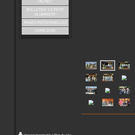
l'AUTEL"
BULLETINS "LE PETIT
ALUMNISTE"
PAGES PERSONNELLES
LIVRE D’OR