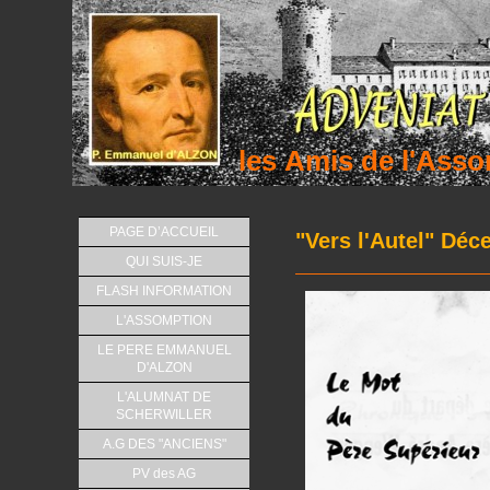
les Amis de l'As
PAGE D’ACCUEIL
"Vers l'Autel" Dé
QUI SUIS-JE
FLASH INFORMATION
L'ASSOMPTION
LE PERE EMMANUEL
D'ALZON
L'ALUMNAT DE
SCHERWILLER
A.G DES "ANCIENS"
PV des AG