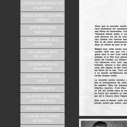
L'EHPAD RESIDENCE DE
L'ALUMNAT
ASSOCIATION : LES AMIS
D'ODILE
SORTIES ENTRE
"ANCIENS"
NOTRE-DAME DES
CHATEAUX
L'ALLIANCE LAICS-
RELIGIEUX
L'ASSOMPTION EN
ROUMANIE
HOSPITALITÉ N-D DE
SALUT
TEMPS FORTS
L'ALUMNAT DE MIRIBEL
LES ECHELLES
PHOTOS DE CLASSE
LA PAGE DES PERES
ALSACIENS