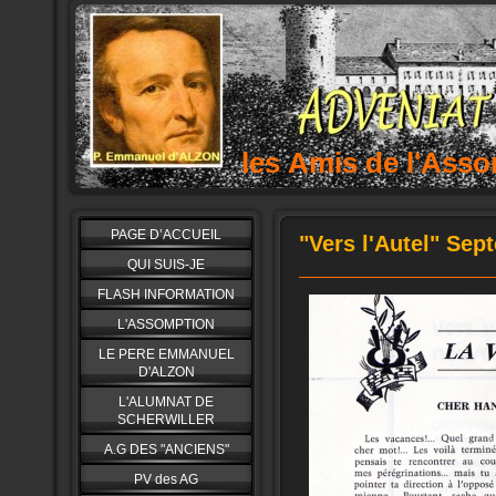
les Amis de l'As
PAGE D’ACCUEIL
"Vers l'Autel" Sep
QUI SUIS-JE
FLASH INFORMATION
L'ASSOMPTION
LE PERE EMMANUEL
D'ALZON
L'ALUMNAT DE
SCHERWILLER
A.G DES "ANCIENS"
PV des AG