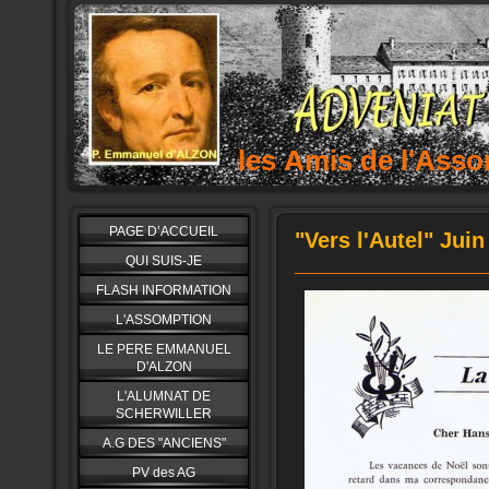
les Amis de l'As
PAGE D’ACCUEIL
"Vers l'Autel" Juin
QUI SUIS-JE
FLASH INFORMATION
L'ASSOMPTION
LE PERE EMMANUEL
D'ALZON
L'ALUMNAT DE
SCHERWILLER
A.G DES "ANCIENS"
PV des AG