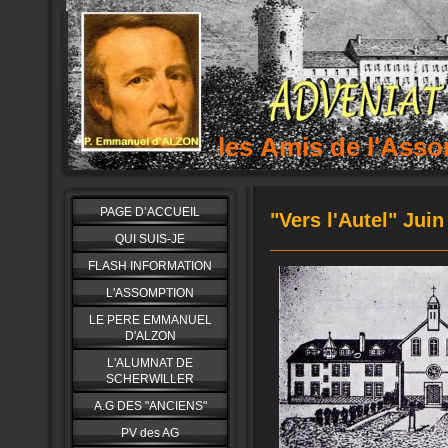
les Amis de l'As
PAGE D’ACCUEIL
"Vers l'Autel" Juin
QUI SUIS-JE
FLASH INFORMATION
L'ASSOMPTION
LE PERE EMMANUEL
D'ALZON
L'ALUMNAT DE
SCHERWILLER
A.G DES "ANCIENS"
PV des AG