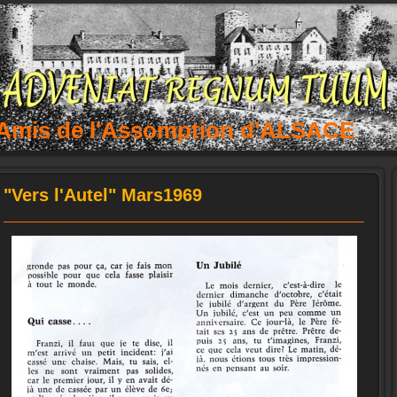
 Amis de l'Assomption d'ALSACE
"Vers l'Autel" Mars1969