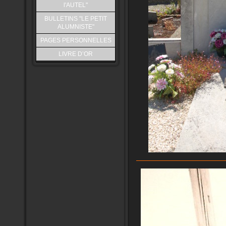
l'AUTEL"
BULLETINS "LE PETIT
ALUMNISTE"
PAGES PERSONNELLES
LIVRE D’OR