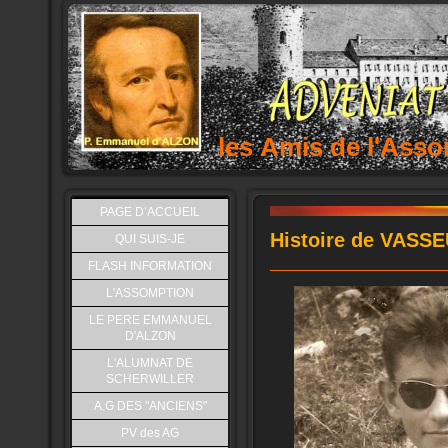
les Amis de l'As
PAGE D’ACCUEIL
Histoire de VASSE
QUI SUIS-JE
FLASH INFORMATION
L'ASSOMPTION
LE PERE EMMANUEL
D'ALZON
L'ALUMNAT DE
SCHERWILLER
A.G DES "ANCIENS"
PV des AG