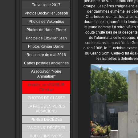
personne ne s'était rendu compte 
Travaux de 2017
groupe. Les pères craignaient le p
gendarmmes et même les père
Photos Dockwiller Joseph
Chartreuse, qui, fait tout à fait
Photos de Vakondios
durant toute la journée du lende
le jeune homme fut retrouvé en c
Photos de Harter Pierre
doute chuté lors de la descent
de l'alumnat à cette époque,
Photos de Littwiller Jean
sorties dans le massif de la Gra
Photos Kayser Daniel
qu'en 1968, le 11 octobre exacte
du Grand Som. Celle-ci fut égal
Rencontre de mai 2016
les Echelles a définitive
Cartes postales anciennes
Association "Foire
Animation"
Histoire de VASSEUR
Christian
PHOTOS DE CLASSE
LA PAGE DES PERES
ALSACIENS
PERES DÉCÉDÉS
"ANCIENS" DÉCÉDÉS
BULLETINS "VERS