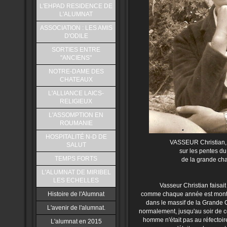
L'EHPAD RESIDENCE DE
L'ALUMNAT
ASSOCIATION : LES AMIS
D'ODILE
SORTIES ENTRE
"ANCIENS"
NOTRE-DAME DES
CHATEAUX
L'ALLIANCE LAICS-
RELIGIEUX
L'ASSOMPTION EN
ROUMANIE
HOSPITALITÉ N-D DE
VASSEUR Christian,
SALUT
sur les pentes d
TEMPS FORTS
de la grande cha
L'ALUMNAT DE MIRIBEL
LES ECHELLES
Vasseur Christian faisait
Histoire de l'Alumnat
comme chaque année est monté
dans le massif de la Grande C
L'avenir de l'alumnat.
normalement, jusqu'au soir de ce
homme n'était pas au réfectoir
L'alumnat en 2015