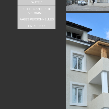
l'AUTEL"
BULLETINS "LE PETIT
ALUMNISTE"
PAGES PERSONNELLES
LIVRE D’OR