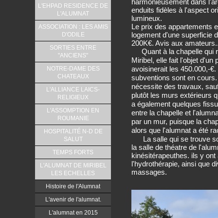
harmonieusement dans l'arc
L'EHPAD RESIDENCE DE
enduits fidèles à l'aspect o
L'ALUMNAT
lumineux.
Le prix des appartements est
ASSOCIATION : LES AMIS
D'ODILE
logement d'une superficie 
200K€. Avis aux amateurs..
SORTIES ENTRE
Quant à la chapelle qui
"ANCIENS"
Miribel, elle fait l'objet d'u
NOTRE-DAME DES
avoisinerait les 450.000,-
CHATEAUX
subventions sont en cours. C
nécessite des travaux, sauf
L'ALLIANCE LAICS-
plutôt les murs extérieurs qu
RELIGIEUX
a également quelques fissu
L'ASSOMPTION EN
entre la chapelle et l'alum
ROUMANIE
par un mur, puisque la cha
alors que l'alumnat a été r
HOSPITALITÉ N-D DE
La salle qui se trouve sous
SALUT
la salle de théatre de l'alu
TEMPS FORTS
kinésitérapeuthes. ils y on
l'hydrothérapie, ainsi que 
L'ALUMNAT DE MIRIBEL
massages.
LES ECHELLES
Histoire de l'Alumnat
L'avenir de l'alumnat.
L'alumnat en 2015