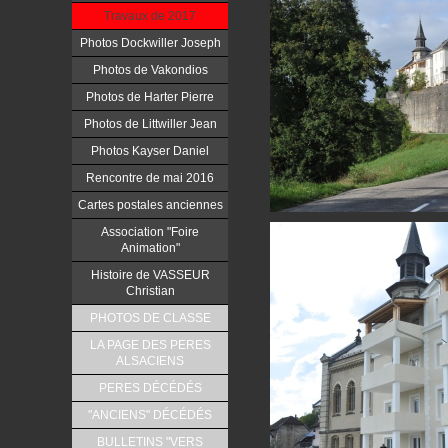
Travaux de 2017
Photos Dockwiller Joseph
Photos de Vakondios
Photos de Harter Pierre
Photos de Littwiller Jean
Photos Kayser Daniel
Rencontre de mai 2016
Cartes postales anciennes
Association "Foire
Animation"
Histoire de VASSEUR
Christian
PHOTOS DE CLASSE
LA PAGE DES PERES
ALSACIENS
PERES DÉCÉDÉS
"ANCIENS" DÉCÉDÉS
BULLETINS "VERS