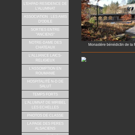
L'EHPAD RESIDENCE DE
L'ALUMNAT
ASSOCIATION : LES AMIS
D'ODILE
SORTIES ENTRE
"ANCIENS"
NOTRE-DAME DES
Monastère bénédictin de la 
CHATEAUX
L'ALLIANCE LAICS-
RELIGIEUX
L'ASSOMPTION EN
ROUMANIE
HOSPITALITÉ N-D DE
SALUT
TEMPS FORTS
L'ALUMNAT DE MIRIBEL
LES ECHELLES
PHOTOS DE CLASSE
LA PAGE DES PERES
ALSACIENS