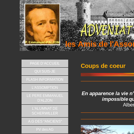
les Amis de l'As
PAGE D’ACCUEIL
Coups de coeur
QUI SUIS-JE
FLASH INFORMATION
L'ASSOMPTION
En apparence la vie n
LE PERE EMMANUEL
impossible
qu
D'ALZON
Albe
L'ALUMNAT DE
SCHERWILLER
A.G DES "ANCIENS"
PV des AG