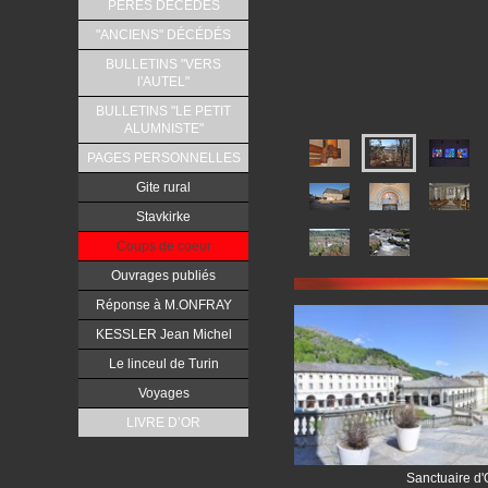
PERES DÉCÉDÉS
"ANCIENS" DÉCÉDÉS
BULLETINS "VERS
l'AUTEL"
BULLETINS "LE PETIT
ALUMNISTE"
PAGES PERSONNELLES
Gite rural
Stavkirke
Coups de coeur
Ouvrages publiés
Réponse à M.ONFRAY
KESSLER Jean Michel
Le linceul de Turin
Voyages
LIVRE D’OR
Sanctuaire d'