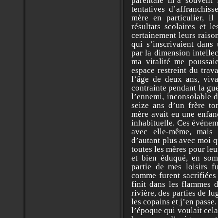
parentale m’a souvent
tentatives d’affranchis
mère en particulier, il
résultats scolaires et l
certainement leurs raiso
qui s’inscrivaient dan
par la dimension intelle
ma vitalité me poussaie
espace restreint du trav
l’âge de deux ans, viva
contrainte pendant la gue
l’ennemi, inconsolable d
seize ans d’un frère to
mère avait eu une enfan
inhabituelle. Ces événem
avec elle-même, mais 
d’autant plus avec moi q
toutes les mères pour leu
et bien éduqué, en somm
partie de mes loisirs f
comme furent sacrifiées 
finit dans les flammes 
rivière, des parties de lu
les copains et j’en passe
l’époque qui voulait cela