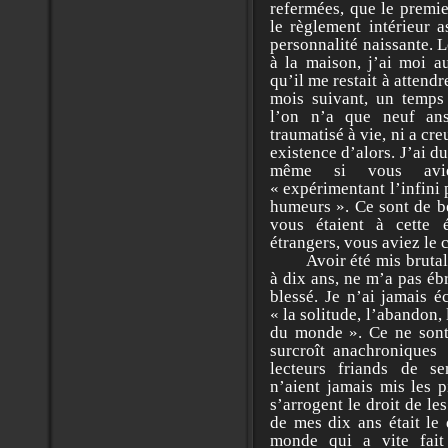
refermées, que le premie
le règlement intérieur a
personnalité naissante. 
à la maison, j’ai moi a
qu’il me restait à attendr
mois suivant, un temps
l’on n’a que neuf an
traumatisé à vie, ni a c
existence d’alors. J’ai d
même si vous avie
« expérimentant l’infini 
humeurs ». Ce sont de be
vous étaient à cette 
étrangers, vous aviez le c
Avoir été mis brutale
à dix ans, ne m’a pas éb
blessé. Je n’ai jamais é
« la solitude, l’abandon, 
du monde ». Ce ne sont q
surcroît anachroniques
lecteurs friands de se
n’aient jamais mis les p
s’arrogent le droit de le
de mes dix ans était l
monde qui a vite fai