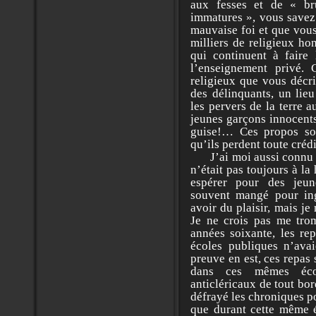
aux fesses et de « bru
immatures », vous savez
mauvaise foi et que vous
milliers de religieux ho
qui continuent à faire 
l’enseignement privé. 
religieux que vous décri
des délinquants, un lieu
les pervers de la terre 
jeunes garçons innocents
guise!… Ces propos son
qu’ils perdent toute crédi
J’ai moi aussi connu les
n’était pas toujours à la
espérer pour des jeun
souvent mangé pour ing
avoir du plaisir, mais je
Je ne crois pas me tro
années soixante, les rep
écoles publiques n’ava
preuve en est, ces repas
dans ces mêmes éco
anticléricaux de tout bord
défrayé les chroniques p
que durant cette même é