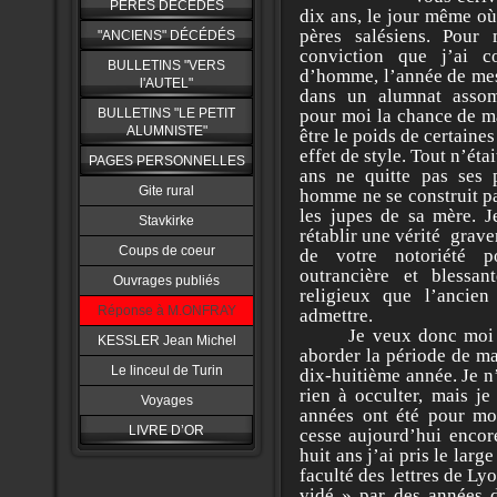
PERES DÉCÉDÉS
dix ans, le jour même où
pères salésiens. Pour 
"ANCIENS" DÉCÉDÉS
conviction que j’ai 
BULLETINS "VERS
d’homme, l’année de mes 
l'AUTEL"
dans un alumnat assomp
BULLETINS "LE PETIT
pour moi la chance de ma
ALUMNISTE"
être le poids de certaines
effet de style. Tout n’ét
PAGES PERSONNELLES
ans ne quitte pas ses p
Gite rural
homme ne se construit pas
les jupes de sa mère. J
Stavkirke
rétablir une vérité grav
Coups de coeur
de votre notoriété p
outrancière et blessan
Ouvrages publiés
religieux que l’ancie
Réponse à M.ONFRAY
admettre.
Je veux donc moi aus
KESSLER Jean Michel
aborder la période de m
Le linceul de Turin
dix-huitième année. Je n’
rien à occulter, mais je
Voyages
années ont été pour moi
LIVRE D’OR
cesse aujourd’hui encore
huit ans j’ai pris le lar
faculté des lettres de Lyo
vidé » par des années d