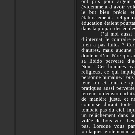
ont pris pour argent
évidemment d’avoir volon
le but bien précis e
établissements religie
éducation étaient pourta
dans la plupart des écol
J’ai moi aussi fait 
d’internat, le contraire 
n’en a pas faites ? Cer
d’autres, mais aucune 
douleur d’un Père qui au
sa libido perverse d’a
Non ! Ces hommes ava
religieux, ce qui impli
personne humaine. Tous é
leur foi et tout ce q
pratiques aussi perverse
terreur ni décision arbit
de manière juste, et ne
commise durant toute 
tombait pas du ciel, inju
un relâchement dans la 
volée de bois vert. Les
pas. Lorsque vous par
« claques violemment a