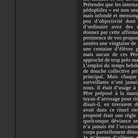
Prétendre que les interna
pédophiles » est non seu
mais infondé et mensonge
peu d’objectivité dont
d’ordinaire avez des 
donnez par cette affirma
pertinence de vos propos
années une vingtaine de 
une centaine d’élèves p
mais aucun de ces Pèr
approché de trop près ma
L’emploi du temps hebd
de douche collective pri
principal. Mais chaque
surveillants n’ont jama
nous. Il était d’usage à
Père préposé à la manip
tuyau d’arrosage pour rin
disait-il, en tireraient
avait dans ce rituel ri
propreté était une règle
quelconque déviance sex
n’a jamais été l’occasio
corps partiellement dénu
Je m’étonne d’ailleurs q