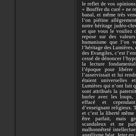
le reflet de vos opinion
« Bouffer du curé » ne r
banal, et même très ven
l’on piétine allègremen
notre héritage judéo-chr
et que vous le vouliez 
repose sur des valeur
humanisme que l’on vou
l’héritage des Lumières, 
des Evangiles, c’est l’
cessé de dénoncer l’hypoc
la lecture fondamenta
l’époque pour libére
l’asservissait et lui rend
étaient universelles 
Lumières qui n’ont fait 
sont attribués la patern
hurler avec les loups, 
effacé et cependant
d’enseignant religieux. T
et c’est la liberté même
être parfait, mais g
scandaleux et ne par
malhonnêteté intellectue
angélisme béat. Jeter en