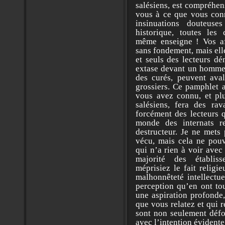
salésiens, est compréhen
vous à ce que vous conn
insinuations douteus
historique, toutes les 
même enseigne ! Vos af
sans fondement, mais ell
et seuls des lecteurs dé
extase devant un homme 
des curés, peuvent ava
grossiers. Ce pamphlet a
vous avez connu, et plu
salésiens, fera des rav
forcément des lecteurs q
monde des internats r
destructeur. Je ne mets
vécu, mais cela ne pouva
qui n’a rien à voir avec
majorité des établis
méprisiez le fait religi
malhonnêteté intellectue
perception qu’en ont tou
une aspiration profonde,
que vous relatez et qui 
sont non seulement défo
avec l’intention évidente