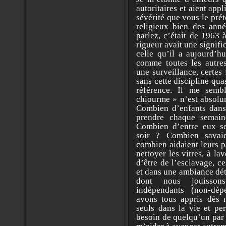
autoritaires et aient app
sévérité que vous le prét
religieux bien des ann
parlez, c’était de 1963
rigueur avait une signifi
celle qu’il a aujourd’h
comme toutes les autres 
une surveillance, certes
sans cette discipline quas
référence. Il me sem
chiourme » n’est absolu
Combien d’enfants dans
prendre chaque semai
Combien d’entre eux se
soir ? Combien savaie
combien aidaient leurs p
nettoyer les vitres, à la
d’être de l’esclavage, c
et dans une ambiance dét
dont nous jouissons
indépendants (non-dé
avons tous appris dès 
seuls dans la vie et pe
besoin de quelqu’un par 