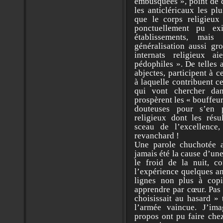
embusquées », point de c
les anticléricaux les pl
que le corps religieux
ponctuellement pu ex
établissements, mais
généralisation aussi gro
internats religieux 
pédophiles ». De telles 
abjectes, participent à c
à laquelle contribuent c
qui vont chercher da
prospèrent les « bouffeur
douteuses pour s’en 
religieux dont les résu
sceau de l’excellence, 
revanchard !
Une parole chuchotée a
jamais été la cause d’un
le froid de la nuit, c
l’expérience quelques an
lignes non plus à cop
apprendre par cœur. Pas 
choisissait au hasard »
l’armée vaincue. J’im
propos ont pu faire che