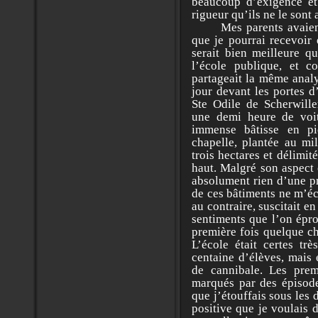
beaucoup d’exigence et
rigueur qu’ils ne le sont
Mes parents avaient l
que je pourrai recevoir 
serait bien meilleure q
l’école publique, et 
partageait la même analy
jour devant les portes d
Ste Odile de Scherwiller
une demi heure de voit
immense bâtisse en p
chapelle, plantée au mi
trois hectares et délimi
haut. Malgré son aspect 
absolument rien d’une pr
de ces bâtiments ne m’écr
au contraire, suscitait en
sentiments que l’on épr
première fois quelque c
L’école était certes tr
centaine d’élèves, mais 
de cannibale. Les pre
marqués par des épisode
que j’étouffais sous les 
positive que je voulais 