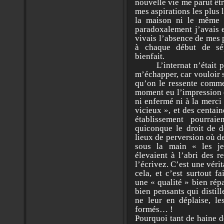
nouvelle vie me parut êtr
mes aspirations les plus 
la maison ni le même 
paradoxalement j’avais e
vivais l’absence de mes p
à chaque début de sé
bienfait.
L’internat n’était pas
m’échapper, car vouloir 
qu’on le ressente comme
moment eu l’impression d
ni enfermé ni à la merci
vicieux », et des centai
établissement pourrai
quiconque le droit de d
lieux de perversion où d
sous la main « les je
élevaient à l’abri des 
l’écrivez. C’est une vér
cela, et c’est surtout fa
une « qualité » bien rép
bien pensants qui distil
ne leur en déplaise, le
formés… !
Pourquoi tant de haine d