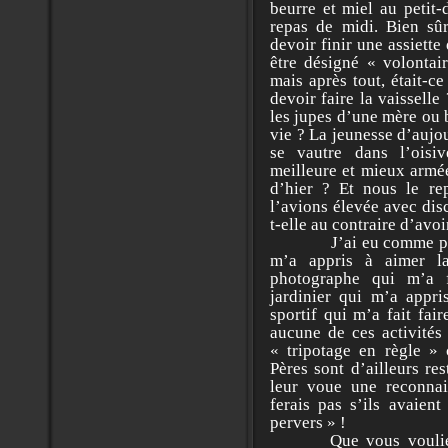
beurre et miel au petit-
repas de midi. Bien sû
devoir finir une assiett
être désigné « volontair
mais après tout, était-c
devoir faire la vaisselle
les jupes d’une mère ou b
vie ? La jeunesse d’aujo
se vautre dans l’oisive
meilleure et mieux armée
d’hier ? Et nous le rep
l’avions élevée avec dis
t-elle au contraire d’avoir
J’ai eu comme pr
m’a appris à aimer l
photographe qui m’a 
jardinier qui m’a appri
sportif qui m’a fait fai
aucune de ces activités 
« tripotage en règle »
Pères sont d’ailleurs re
leur voue une reconnai
ferais pas s’ils avaient
pervers » !
Que vous vouliez ré