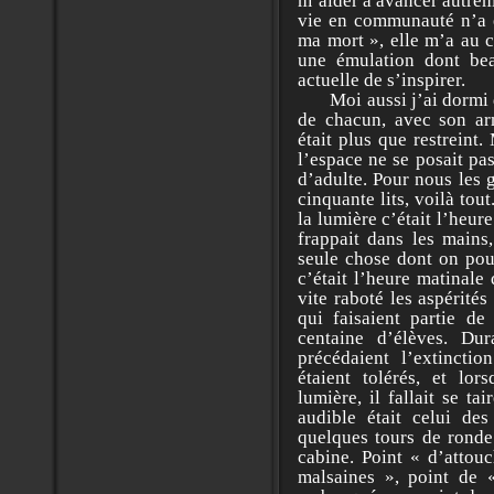
m’aider à avancer autrem
vie en communauté n’a 
ma mort », elle m’a au c
une émulation dont bea
actuelle de s’inspir
Moi aussi j’ai dormi da
de chacun, avec son ar
était plus que restreint
l’espace ne se posait pa
d’adulte. Pour nous les 
cinquante lits, voilà tout
la lumière c’était l’heure
frappait dans les mains,
seule chose dont on pou
c’était l’heure matinale 
vite raboté les aspérité
qui faisaient partie de
centaine d’élèves. Du
précédaient l’extincti
étaient tolérés, et lors
lumière, il fallait se ta
audible était celui des
quelques tours de ronde 
cabine. Point « d’attou
malsaines », point de «