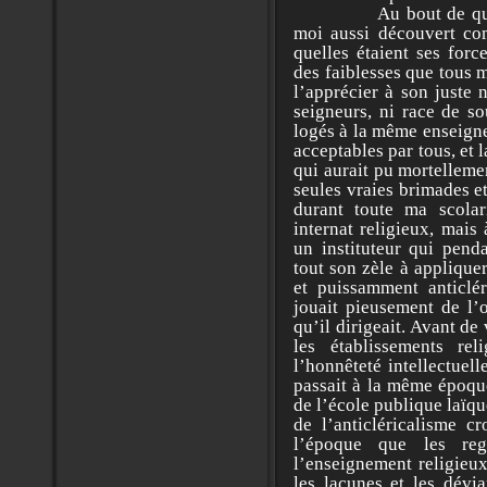
Au bout de quel
moi aussi découvert co
quelles étaient ses forc
des faiblesses que tous me
l’apprécier à son juste 
seigneurs, ni race de s
logés à la même enseigne
acceptables par tous, et 
qui aurait pu mortelleme
seules vraies brimades e
durant toute ma scolar
internat religieux, mais
un instituteur qui penda
tout son zèle à appliquer
et puissamment anticlér
jouait pieusement de l’o
qu’il dirigeait. Avant de
les établissements re
l’honnêteté intellectuel
passait à la même époque
de l’école publique laïqu
de l’anticléricalisme c
l’époque que les reg
l’enseignement religieux
les lacunes et les dévi