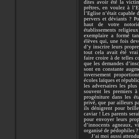
dites avoir été la vict
prêtres, en voulez à l’
l’Eglise n’était capable
pervers et déviants ? P
haut de votre notori
établissements religieux
exemplaire a formé tan
élèves qui, une fois dev
d’y inscrire leurs propre
tout cela avait été vr
faire croire à de telles 
que les demandes d’inscr
sont en constante augme
inversement proportionn
écoles laïques et républi
les adversaires les plus
souvent les premiers à
progéniture dans les ét
privé, que par ailleurs p
ils dénigrent pour brill
caviar ! Les parents sera
pour envoyer leurs prop
d’innocents agneaux, vi
organisé de pédophiles ?
J’ai moi aussi attendu, 