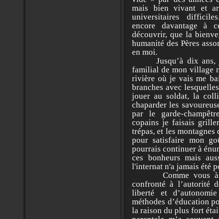
mais bien vivant et a
universitaires difficil
encore davantage à c
découvrir, que la bienve
humanité des Pères assom
en moi.
Jusqu’à dix ans, je 
familial de mon village n
rivière où je vais me ba
branches avec lesquelles
jouer au soldat, la col
chaparder les savoureuse
par le garde-champêtr
copains je faisais grill
trépas, et les montagnes 
pour satisfaire mon goû
pourrais continuer à énu
ces bonheurs mais auss
l'internat n'a jamais été 
Comme vous à cette
confronté à l’autorité
liberté et d’autonomi
méthodes d’éducation po
la raison du plus fort étai