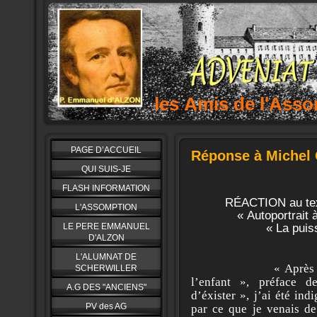
les Amis de l'As
PAGE D’ACCUEIL
Réponse à Miche
QUI SUIS-JE
FLASH INFORMATION
RÉACTION au tex
L'ASSOMPTION
« Autoportrait 
LE PERE EMMANUEL
« La puis
D'ALZON
L'ALUMNAT DE
« Après 
SCHERWILLER
l’enfant », préface d
A.G DES "ANCIENS"
d’éxister », j’ai été in
PV des AG
par ce que je venais de