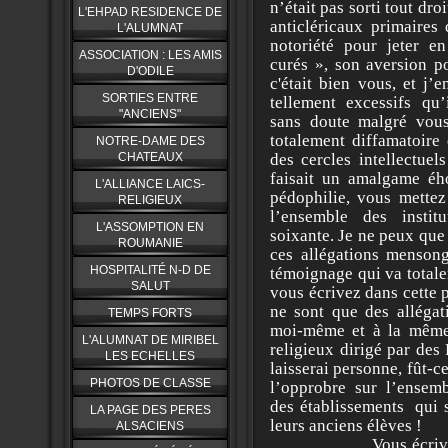
n’était pas sorti tout dro
L'EHPAD RESIDENCE DE
anticléricaux primaires 
L'ALUMNAT
notoriété pour jeter e
ASSOCIATION : LES AMIS
curés », son aversion po
D'ODILE
c'était bien vous, et j’
SORTIES ENTRE
tellement excessifs qu’
"ANCIENS"
sans doute malgré vous
totalement diffamatoire 
NOTRE-DAME DES
CHATEAUX
des cercles intellectuel
faisait un amalgame ého
L'ALLIANCE LAICS-
pédophilie, vous mettez
RELIGIEUX
l’ensemble des instit
L'ASSOMPTION EN
soixante. Je ne peux que
ROUMANIE
ces allégations menson
HOSPITALITÉ N-D DE
témoignage qui va totale
SALUT
vous écrivez dans cette 
ne sont que des allégat
TEMPS FORTS
moi-même et à la même 
L'ALUMNAT DE MIRIBEL
religieux dirigé par des
LES ECHELLES
laisserai personne, fût-c
PHOTOS DE CLASSE
l’opprobre sur l’ensembl
des établissements qui s
LA PAGE DES PERES
leurs anciens élèves !
ALSACIENS
Vous écrivez que v