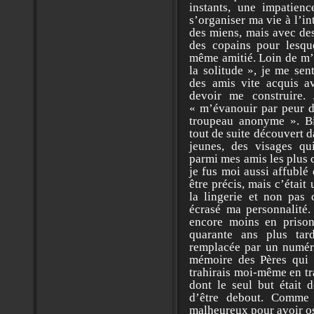
instants, une impatien
s’organiser ma vie à l’in
des miens, mais avec de
des copains pour lesqu
même amitié. Loin de m’
la solitude », je me sen
des amis vite acquis av
devoir me construire
« m’évanouir par peur 
troupeau anonyme ». Bi
tout de suite découvert 
jeunes, des visages qu
parmi mes amis les plus c
je fus moi aussi affublé
être précis, mais c’étai
la lingerie et non pas
écrasé ma personnalité.
encore moins en prison
quarante ans plus tar
remplacée par un numéro
mémoire des Pères qui 
trahirais moi-même en t
dont le seul but était d
d’être debout. Comme
malheureux pour avoir os