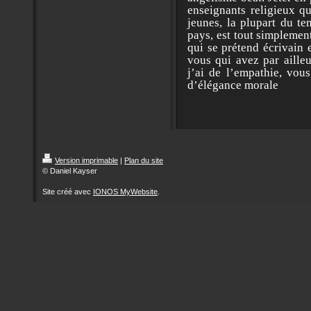
enseignants religieux q
jeunes, la plupart du te
pays, est tout simplemen
qui se prétend écrivain 
vous qui avez par ailleu
j’ai de l’empathie, vo
d’élégance morale
Daniel 
Version imprimable
|
Plan du site
© Daniel Kayser
Site créé avec
IONOS MyWebsite
.