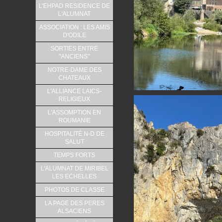
L'EHPAD RESIDENCE DE
L'ALUMNAT
ASSOCIATION : LES AMIS
D'ODILE
SORTIES ENTRE
"ANCIENS"
NOTRE-DAME DES
CHATEAUX
L'ALLIANCE LAICS-
RELIGIEUX
L'ASSOMPTION EN
ROUMANIE
HOSPITALITÉ N-D DE
SALUT
TEMPS FORTS
L'ALUMNAT DE MIRIBEL
LES ECHELLES
PHOTOS DE CLASSE
LA PAGE DES PERES
ALSACIENS