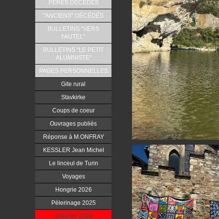
PERES DÉCÉDÉS
"ANCIENS" DÉCÉDÉS
BULLETINS "VERS
l'AUTEL"
BULLETINS "LE PETIT
ALUMNISTE"
PAGES PERSONNELLES
Gite rural
Stavkirke
Coups de coeur
Ouvrages publiés
Réponse à M.ONFRAY
KESSLER Jean Michel
Le linceul de Turin
Voyages
Hongrie 2026
Pèlerinage 2025
Ardèche 2024