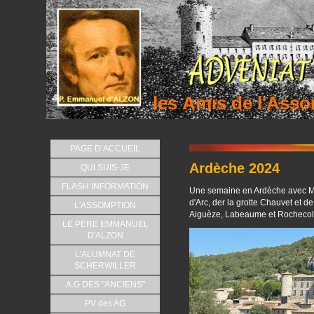
les Amis de l'As
PAGE D’ACCUEIL
Ardèche 2024
QUI SUIS-JE
FLASH INFORMATION
Une semaine en Ardèche avec Mir
d'Arc, der la grotte Chauvet et d
L'ASSOMPTION
Aiguèze, Labeaume et Rocheco
LE PERE EMMANUEL
D'ALZON
L'ALUMNAT DE
SCHERWILLER
A.G DES "ANCIENS"
PV des AG