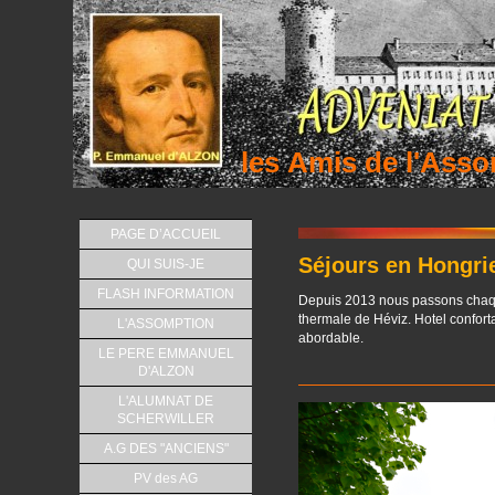
les Amis de l'As
PAGE D’ACCUEIL
Séjours en Hongrie
QUI SUIS-JE
FLASH INFORMATION
Depuis 2013 nous passons chaqu
thermale de Héviz. Hotel confortab
L'ASSOMPTION
abordable.
LE PERE EMMANUEL
D'ALZON
L'ALUMNAT DE
SCHERWILLER
A.G DES "ANCIENS"
PV des AG