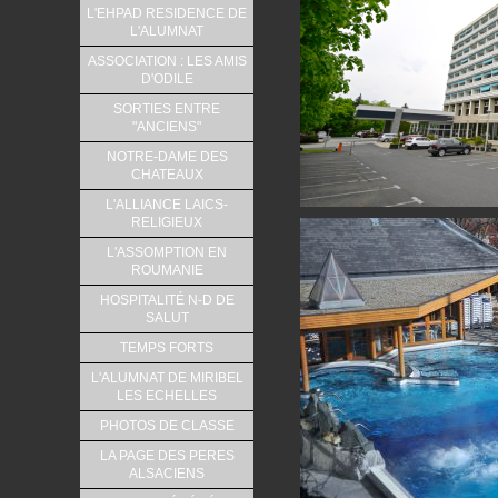
L'EHPAD RESIDENCE DE
L'ALUMNAT
ASSOCIATION : LES AMIS
D'ODILE
SORTIES ENTRE
"ANCIENS"
NOTRE-DAME DES
CHATEAUX
L'ALLIANCE LAICS-
RELIGIEUX
L'ASSOMPTION EN
ROUMANIE
HOSPITALITÉ N-D DE
SALUT
TEMPS FORTS
L'ALUMNAT DE MIRIBEL
LES ECHELLES
PHOTOS DE CLASSE
LA PAGE DES PERES
ALSACIENS