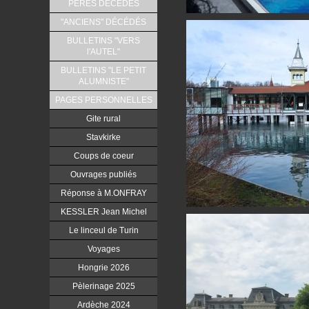
PERES DÉCÉDÉS
"ANCIENS" DÉCÉDÉS
BULLETINS "VERS
l'AUTEL"
BULLETINS "LE PETIT
ALUMNISTE"
PAGES PERSONNELLES
Gite rural
Stavkirke
Coups de coeur
Ouvrages publiés
Réponse à M.ONFRAY
KESSLER Jean Michel
Le linceul de Turin
Voyages
Hongrie 2026
Pèlerinage 2025
Ardèche 2024